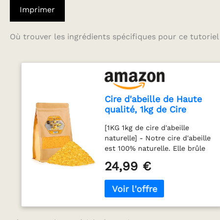
Imprimer
Où trouver les ingrédients spécifiques pour ce tutoriel
Cire d'abeille de Haute
qualité, 1kg de Cire
d'abeille Naturelle, Idéal
[1KG 1kg de cire d'abeille
pour Les cosmétiques
naturelle] - Notre cire d'abeille
naturels, Les lingettes
est 100% naturelle. Elle brûle
de Cire d'abeille ou la
sans fumée noire, de manière
Cire de Bougie,
24,99 €
sûre et fiable, ne contient pas
Emballage Durable
de produits chimiques ou de
pesticides nocifs pour la santé
et est entièrement
biodégradable. [Pas de résidus