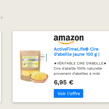
 ?
ActiveTimeLife® Cire
d'abeille jaune 100 g |
Naturelle | idéale pour
★VÉRITABLE CIRE D'ABEILLE★
les Cosmétiques Bougies
Cire d'abeille 100% naturelle
Crèmes Pommades
provenant d'abeilles à miel
Savons Toiles cirés -
travailleuses. Cire d'abeille
l'Original dans un Sachet
6,95 €
nettoyée en douceur, sans
Zip pratique
additifs, directement issue de
la nature. Notre cire d'abeille
convient parfaitement aux
soins de la peau, aux