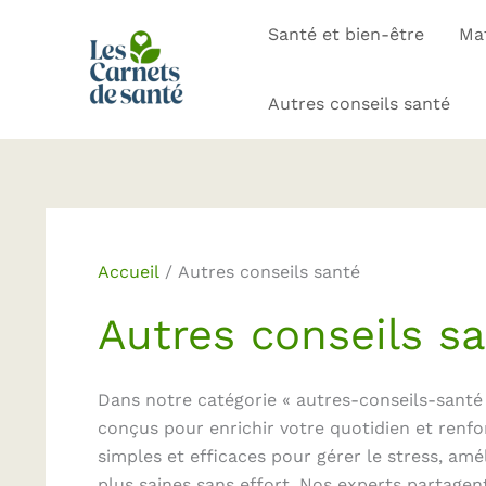
Aller
Santé et bien-être
Mat
au
contenu
Autres conseils santé
Accueil
Autres conseils santé
Autres conseils s
Dans notre catégorie « autres-conseils-santé 
conçus pour enrichir votre quotidien et renfo
simples et efficaces pour gérer le stress, am
plus saines sans effort. Nos experts partagen