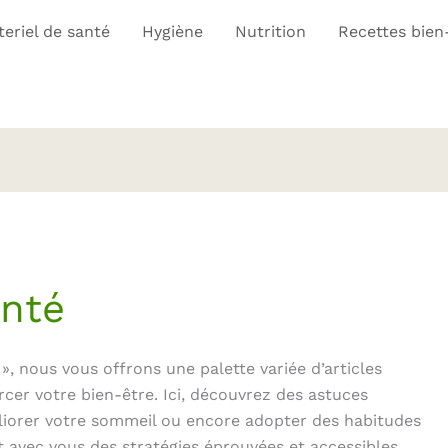
eriel de santé
Hygiène
Nutrition
Recettes bien
anté
», nous vous offrons une palette variée d’articles
rcer votre bien-être. Ici, découvrez des astuces
éliorer votre sommeil ou encore adopter des habitudes
t avec vous des stratégies éprouvées et accessibles