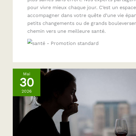
pour vivre mieux chaque jour. C’est un espace 
accompagner dans votre quête d’une vie épano
petits changements ou de grands bouleverseme
chemin vers une meilleure santé.
Mai
30
2026