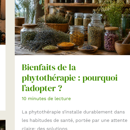
Bienfaits de la
phytothérapie : pourquoi
l’adopter ?
10 minutes de lecture
La phytothérapie s’installe durablement dans
les habitudes de santé, portée par une attente
claire: des solutions