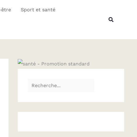
R
-être
Sport et santé
e
Recherche
c
h
e
r
c
h
e
r