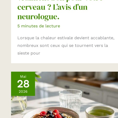
cerveau ? L’avis d’un
neurologue.
5 minutes de lecture
Lorsque la chaleur estivale devient accablante,
nombreux sont ceux qui se tournent vers la
sieste pour
Mai
28
2026