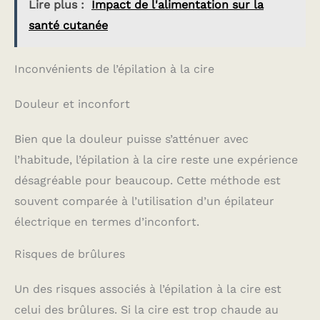
Lire plus :
Impact de l'alimentation sur la
bande dans le sens
avant chaque utilisation
inverse.
10 SPATULES
santé cutanée
EN BOIS OFFERTES AVEC
LES 400G DE CIRE +
notice explicative à suivre
Inconvénients de l’épilation à la cire
attentivement. RETOURS
ET REMBOURSEMENTS
selon les conditions
Douleur et inconfort
d'Amazon.
Remboursement en cas
de produit défectueux.
Bien que la douleur puisse s’atténuer avec
En cas de problème,
l’habitude, l’épilation à la cire reste une expérience
n'hésitez pas à nous
contacter !
désagréable pour beaucoup. Cette méthode est
souvent comparée à l’utilisation d’un épilateur
électrique en termes d’inconfort.
Risques de brûlures
Un des risques associés à l’épilation à la cire est
celui des brûlures. Si la cire est trop chaude au