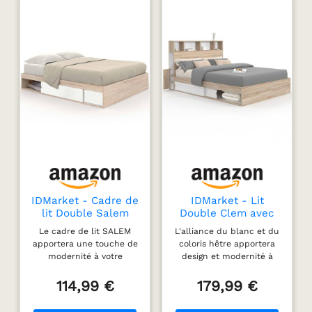
IDMarket - Cadre de
IDMarket - Lit
lit Double Salem
Double Clem avec
avec rangements et
rangements + tête
Le cadre de lit SALEM
L'alliance du blanc et du
sommier 140 x 190
de lit et sommier
apportera une touche de
coloris hêtre apportera
cm façon hêtre et
140 x 190 cm hêtre
modernité à votre
design et modernité à
Blanc
et Blanc
chambre à coucher 2
votre chambre à coucher
grands rangements
! Tête de lit avec
114,99 €
179,99 €
intégrés sous le sommier
rangements pratiques et
- Dimensions : 95 x 60 x
discrets grâce aux niches