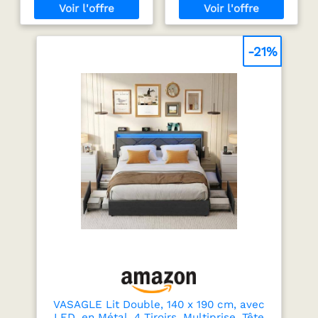
23 cm chacun Sommier
supérieures et latérales !
20 lattes inclus, pour un
2 grands rangements
sommeil optimal
intégrés sous le sommier
Structure solide en
- Dimensions : 95 x 72.5 x
-21%
panneaux de particules
23 cm chacun Structure
de bois couleur blanc et
de l'ensemble du lit
bois Dimensions du cadre
cossue, stable et
de lit : L. 195 x l. 145 x H.
fonctionnelle pour une
30 cm
chambre toujours
ordonnée Dimensions
globales : L.213 x l.145 x
H.105 CM - Cadre de lit :
H.30 cm - Tête de lit :
H.105 cm
VASAGLE Lit Double, 140 x 190 cm, avec
LED, en Métal, 4 Tiroirs, Multiprise, Tête