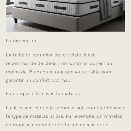
et les taches. Que vous
l'utilisiez comme lit
d'appoint ou lit une place
adulte, ce sommier
90x200 avec pieds
s'intègre parfaitement
dans n'importe quelle
La dimension
chambre, offrant à la fois
confort et élégance.
FONCTIONNALITÉ ET
La taille du sommier est cruciale. Il est
DESIGN INTELLIGENT: Ce
lit sommier intègre une
recommandé de choisir un sommier qui est au
bande LED sous le cadre,
moins de 15 cm plus long que votre taille pour
ajoutant une touche
d’éclairage indirect pour
garantir un confort optimal.
une ambiance apaisante.
Parfait pour un lit une
La compatibilité avec le matelas
personne ou un lit métal,
il est également pliable
pour un rangement
Il est essentiel que le sommier soit compatible avec
compact. Idéal pour les
chambres adultes, ce lit
le type de matelas utilisé. Par exemple, un matelas
electrique est à la fois
en mousse à mémoire de forme nécessite un
pratique et stylé,
s'adaptant à tous les