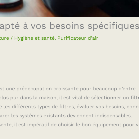
apté à vos besoins spécifique
ture
/
Hygiène et santé
,
Purificateur d'air
 est une préoccupation croissante pour beaucoup d’entre
plus pur dans la maison, il est vital de sélectionner un filt
les différents types de filtres, évaluer vos besoins, conn
parer les systèmes existants deviennent indispensables.
te, il est impératif de choisir le bon équipement pour 