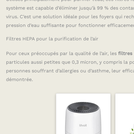
limite l’encrassement
LES PO
système est capable d’éliminer jusqu’à 99 % des contam
par temps froid et
charb
virus. C’est une solution idéale pour les foyers qui r
garantit un tirage fluide
des co
sans poussière de
pression d’eau suffisante pour fonctionner efficaceme
charbon. RÉDUCTION
partic
MAXIMALE DES
les pol
SUBSTANCES NOCIVES :
toxine
Filtres HEPA pour la purification de l’air
Notre système filtre
mais n'a
efficacement les
le goû
Pour ceux préoccupés par la qualité de l’air, les
filtre
substances indésirables
SMOOTH
présentes dans la
capsul
particules aussi petites que 0,3 micron, y compris la p
fumée. Il réduit
dévelo
significativement le
mêmes
personnes souffrant d’allergies ou d’asthme, leur effica
goudron, la nicotine et
circul
démontrée.
les fines particules de
assu
charbon actif que les
optim
filtres traditionnels
fumé
laissent souvent passer.
Malgré sa haute
performance de
filtration, l’arôme
complet de votre
mélange est préservé.
Profitez d’un goût