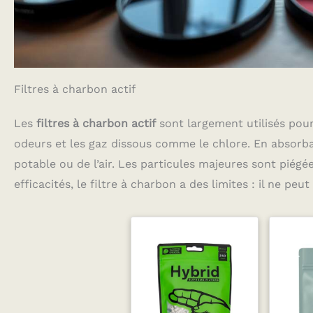
Filtres à charbon actif
Les
filtres à charbon actif
sont largement utilisés pour 
odeurs et les gaz dissous comme le chlore. En absorban
potable ou de l’air. Les particules majeures sont piég
efficacités, le filtre à charbon a des limites : il ne pe