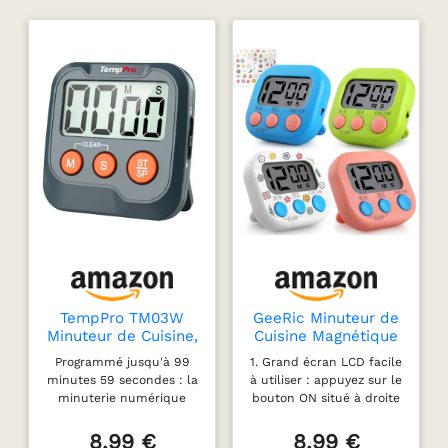
TempPro TM03W
GeeRic Minuteur de
Minuteur de Cuisine,
Cuisine Magnétique
Minuteur de Cuisson
4 PCS, Minuteurs
Programmé jusqu'à 99
1. Grand écran LCD facile
avec Grand écran
électroniques avec
minutes 59 secondes : la
à utiliser : appuyez sur le
LCD
Alarme sonore pour
minuterie numérique
bouton ON situé à droite
la Cuisson,
peut être utilisée pour le
pour afficher l'heure à
Minuteurs
compte à rebours ou le
00:00. Appuyez ensuite
8,99 €
8,99 €
numériques