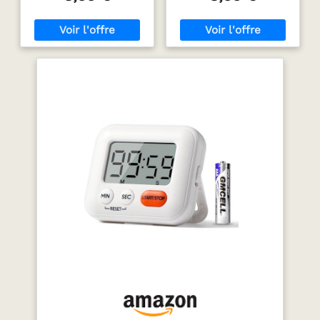
compte à rebours et
sur START pour démarrer
magnétiques, Grand
programmée jusqu'à 99
le compte à rebours. Pour
écran LCD (Piles Non
minutes 59 secondes, ce
le compte à rebours,
incluses)
qui la rend adaptée à
appuyez sur le bouton
une variété d'utilisations
MIN pour régler les
telles que la cuisine, les
minutes (jusqu'à 99
grillades, les cours, la
minutes) et sur le bouton
gym, les activités des
SEC pour régler les
enfants, spa, etc.
secondes (jusqu'à 59
Minuterie à grands
secondes). Appuyez
chiffres : la minuterie à
simultanément sur les
thé est livrée avec un
boutons MIN et SEC pour
affichage clair avec de
revenir à 00:00. 2. Quatre
grands chiffres, vous
minuteurs pour une
n'aurez besoin que d'un
utilisation polyvalente :
coup d'œil même de
Ce kit comprend quatre
l'autre côté de la pièce
minuteurs mécaniques.
pour obtenir facilement
Vous pouvez les utiliser
la lecture. Alarme forte
pour cuisiner, pâtisser,
avec volume réglable :
étudier ou gérer vos
niveaux élevés pour être
tâches quotidiennes.
aussi fort que vous le
Vous pouvez également
souhaitez pour vous
les partager avec vos
assurer que rien n'est
proches. 3. Qualité
oublié ; En outre, la
supérieure : L'emballage