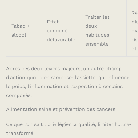
Ré
Traiter les
Effet
pl
Tabac +
deux
combiné
ma
alcool
habitudes
défavorable
ri
ensemble
et
Après ces deux leviers majeurs, un autre champ
d’action quotidien s’impose: l’assiette, qui influence
le poids, l’inflammation et l’exposition à certains
composés.
Alimentation saine et prévention des cancers
Ce que l’on sait : privilégier la qualité, limiter l’ultra-
transformé