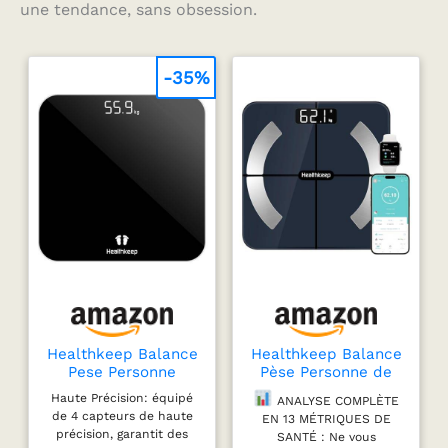
une tendance, sans obsession.
-35%
Healthkeep Balance
Healthkeep Balance
Pese Personne
Pèse Personne de
Numérique, Haute
Haute Précision
Haute Précision: équipé
ANALYSE COMPLÈTE
Précision avec
Impédancemètre
de 4 capteurs de haute
EN 13 MÉTRIQUES DE
Affichage Lumineux,
Bluetooth Connectée
précision, garantit des
SANTÉ : Ne vous
Technologie Step-On
avec App 13