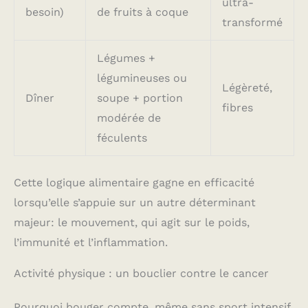
ultra-
clairs et personnalisables
besoin)
de fruits à coque
(par semaine, mois ou
transformé
année) et configurez votre
application selon vos
préférences. Avec ses
Légumes +
dimensions ultra-fines de
légumineuses ou
26 x 26 x 2,3 cm, cette
Légèreté,
balance au design
Dîner
soupe + portion
élégant et moderne se
fibres
modérée de
glisse discrètement dans
votre salle de bain,
féculents
chambre ou bureau.
Cette logique alimentaire gagne en efficacité
lorsqu’elle s’appuie sur un autre déterminant
majeur: le mouvement, qui agit sur le poids,
l’immunité et l’inflammation.
Activité physique : un bouclier contre le cancer
Pourquoi bouger compte, même sans sport intensif