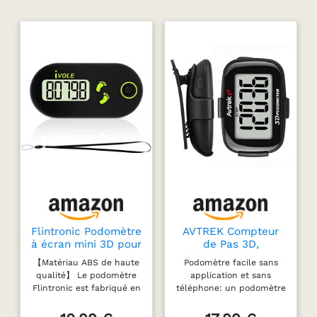
Flintronic Podomètre
AVTREK Compteur
à écran mini 3D pour
de Pas 3D,
la marche et le
Podomètre avec
【Matériau ABS de haute
Podomètre facile sans
sport, podomètre
Temps et
qualité】 Le podomètre
application et sans
portable avec
Rétroéclairage LED
Flintronic est fabriqué en
téléphone: un podomètre
cordon de serrage,
matériau ABS de haute
simple avec une interface
suivi des pas en
qualité, avec un
conviviale, aucun