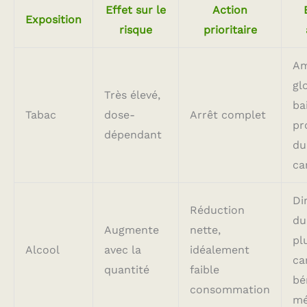
Effet sur le
Action
Exposition
risque
prioritaire
Am
gl
Très élevé,
ba
Tabac
dose-
Arrêt complet
pr
dépendant
du
ca
Di
Réduction
du
Augmente
nette,
pl
Alcool
avec la
idéalement
ca
quantité
faible
bé
consommation
mé