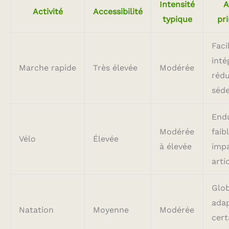
forme/d'exercice
Intensité
A
Activité
Accessibilité
typique
pri
Faci
inté
Marche rapide
Très élevée
Modérée
rédu
séde
End
Modérée
faib
Vélo
Élevée
à élevée
imp
arti
Glob
adap
Natation
Moyenne
Modérée
cert