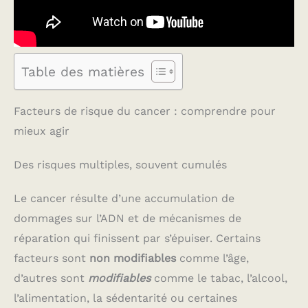
Table des matières
Facteurs de risque du cancer : comprendre pour
mieux agir
Des risques multiples, souvent cumulés
Le cancer résulte d’une accumulation de
dommages sur l’ADN et de mécanismes de
réparation qui finissent par s’épuiser. Certains
facteurs sont
non modifiables
comme l’âge,
d’autres sont
modifiables
comme le tabac, l’alcool,
l’alimentation, la sédentarité ou certaines