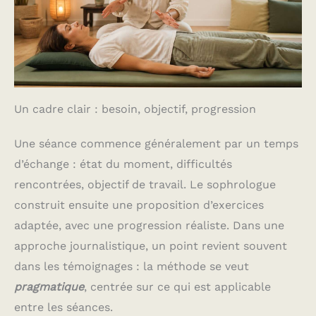
derniers réglages de
luminosité, de couleur et
de mode d'éclairage
utilisés, vous évitant ainsi
de les reconfigurer à
chaque utilisation. Un
Cadeau idéal, Une
Expérience Après-vente
Un cadre clair : besoin, objectif, progression
Sans Souci : cette lampe
led rechargeable est le
cadeau parfait pour les
Une séance commence généralement par un temps
fêtes et les anniversaires,
pour les enfants, la
d’échange : état du moment, difficultés
famille et les amis ! La
rencontrées, objectif de travail. Le sophrologue
veilleuse sans fil est
accompagnée d'un
construit ensuite une proposition d’exercices
service client disponible
adaptée, avec une progression réaliste. Dans une
24 h/24 et d'une
assistance technique à
approche journalistique, un point revient souvent
vie, pour une expérience
d'achat sereine. Pour
dans les témoignages : la méthode se veut
toute question, veuillez
pragmatique
, centrée sur ce qui est applicable
nous contacter par e-
mail.
entre les séances.