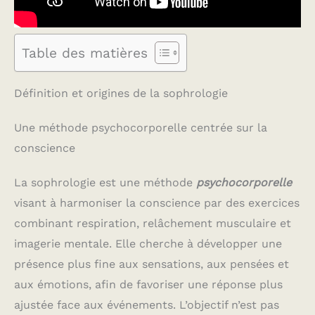
Table des matières
Définition et origines de la sophrologie
Une méthode psychocorporelle centrée sur la
conscience
La sophrologie est une méthode
psychocorporelle
visant à harmoniser la conscience par des exercices
combinant respiration, relâchement musculaire et
imagerie mentale. Elle cherche à développer une
présence plus fine aux sensations, aux pensées et
aux émotions, afin de favoriser une réponse plus
ajustée face aux événements. L’objectif n’est pas