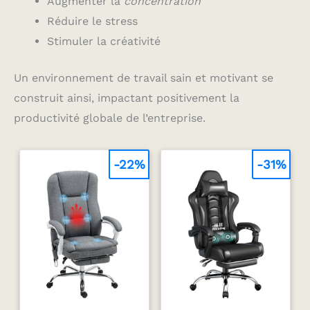
Augmenter la
concentration
massage s'éteint
automatiquement après
Réduire le stress
10 minutes pour assurer
plus de confort et de
Stimuler la créativité
sécurité
Un environnement de travail sain et motivant se
construit ainsi, impactant positivement la
productivité globale de l’entreprise.
-22%
-31%