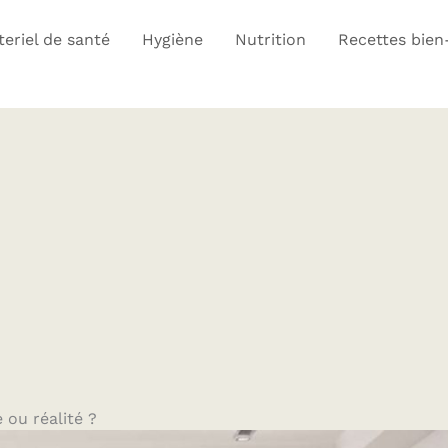
eriel de santé
Hygiène
Nutrition
Recettes bien
e ou réalité ?