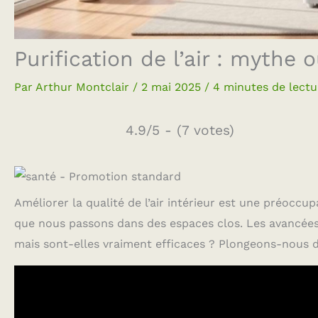
Purification de l’air : mythe o
Par
Arthur Montclair
/
2 mai 2025
/
4 minutes de lectu
4.9/5 - (7 votes)
Améliorer la qualité de l’air intérieur est une préocc
que nous passons dans des espaces clos. Les avancées 
mais sont-elles vraiment efficaces ? Plongeons-nous da