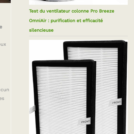
Test du ventilateur colonne Pro Breeze
OmniAir : purification et efficacité
e
silencieuse
eux
ucun
es