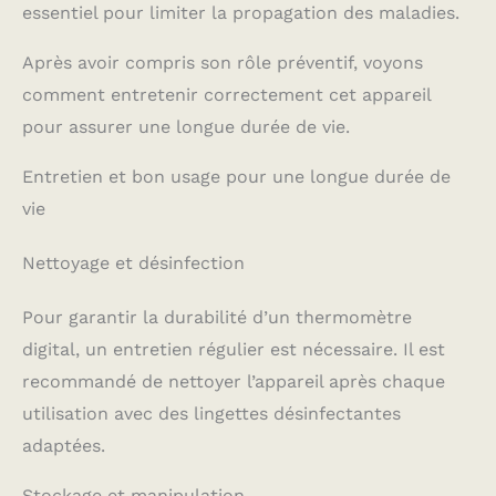
transport. Vous recevez
essentiel pour limiter la propagation des maladies.
également une garantie
de remplacement de 12
Après avoir compris son rôle préventif, voyons
mois à partir de la date
d'achat et un service
comment entretenir correctement cet appareil
client amical disponible
24 heures sur 7, 7 jours
pour assurer une longue durée de vie.
sur 7 ! N'hésitez pas à
contacter notre équipe
Entretien et bon usage pour une longue durée de
de service client aimable
si vous avez des
vie
questions concernant
l'appareil. FIABLE ET
Nettoyage et désinfection
FACILE À UTILISER : Le
thermomètre Viproud a
été validé cliniquement
Pour garantir la durabilité d’un thermomètre
et recommandé par des
pédiatres. Grâce à
digital, un entretien régulier est nécessaire. Il est
l'éclairage d'arrière-plan
recommandé de nettoyer l’appareil après chaque
de l'écran, les valeurs de
température sont
utilisation avec des lingettes désinfectantes
facilement lisibles même
la nuit. L'unité de mesure
adaptées.
peut être basculée entre
℉ et ℃ selon vos
Stockage et manipulation