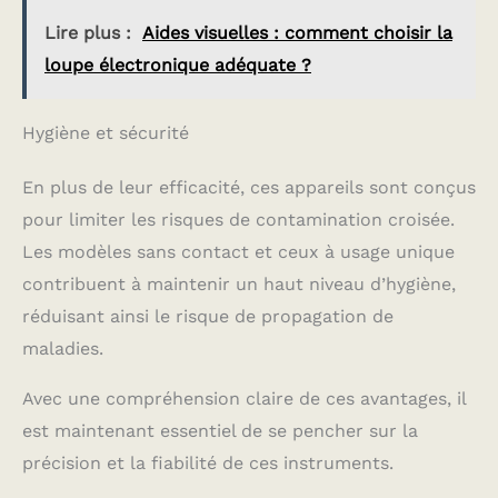
et d'humidité. ThermoPro
Lire plus :
Aides visuelles : comment choisir la
devient TempPro !
TempPro conserve la
loupe électronique adéquate ?
même mission, la même
structure opérationnelle
et les mêmes produits
Hygiène et sécurité
que ThermoPro ; vous
pourrez donc recevoir un
produit de marque
En plus de leur efficacité, ces appareils sont conçus
ThermoPro ou TempPro.
pour limiter les risques de contamination croisée.
Les modèles sans contact et ceux à usage unique
contribuent à maintenir un haut niveau d’hygiène,
réduisant ainsi le risque de propagation de
maladies.
Avec une compréhension claire de ces avantages, il
est maintenant essentiel de se pencher sur la
précision et la fiabilité de ces instruments.