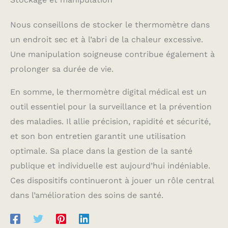
habitudes. La fonction
d'arrêt automatique
après 10 secondes
Nous conseillons de stocker le thermomètre dans
permet d'économiser de
un endroit sec et à l’abri de la chaleur excessive.
l'énergie et de prolonger
la durée de vie de
Une manipulation soigneuse contribue également à
l'appareil.
prolonger sa durée de vie.
En somme, le thermomètre digital médical est un
outil essentiel pour la surveillance et la prévention
des maladies. Il allie précision, rapidité et sécurité,
et son bon entretien garantit une utilisation
optimale. Sa place dans la gestion de la santé
publique et individuelle est aujourd’hui indéniable.
Ces dispositifs continueront à jouer un rôle central
dans l’amélioration des soins de santé.