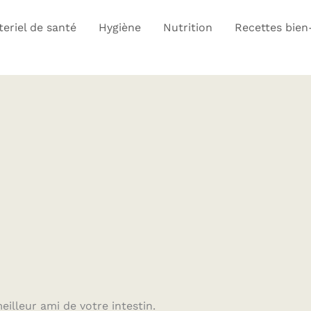
eriel de santé
Hygiène
Nutrition
Recettes bien
illeur ami de votre intestin.