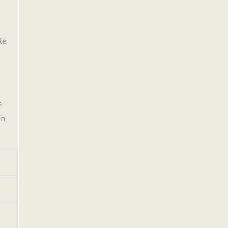
le
s
en