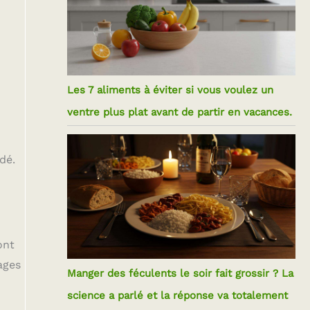
Les 7 aliments à éviter si vous voulez un
ventre plus plat avant de partir en vacances.
dé.
ont
ages
Manger des féculents le soir fait grossir ? La
science a parlé et la réponse va totalement