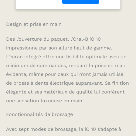
manuelle grâce à la
Rechargeable,
technologie iO d'Oral-B :
Guidage IA, Etui
efficace contre la
plaque dentaire et doux
Design et prise en main
pour les gencives NE
MANQUEZ AUCUNE
ZONE DE BROSSAGE :
Dès l’ouverture du paquet, l’Oral-B iO 10
Fini les dents de
impressionne par son allure haut de gamme.
derrière mal brossées
L’écran intégré offre une lisibilité optimale avec un
grâce à l’application
Oral-B alimentée par l'IA
minimum de commandes, rendant la prise en main
qui détecte en temps
évidente, même pour ceux qui n’ont jamais utilisé
réel sur les 3 surfaces
de brosse à dents électrique auparavant. Sa finition
de vos dents les
endroits de votre
élégante et ses matériaux de qualité lui confèrent
bouche où vous n'êtes
une sensation luxueuse en main.
pas encore passés
PROTECTION DES
Fonctionnalités de brossage
GENCIVES : Protégez
vos gencives avec le
capteur de pression
Avec sept modes de brossage, la iO 10 s’adapte à
visible : il émet un