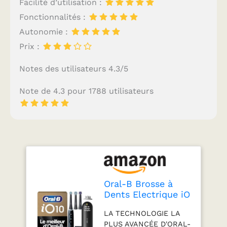
Facilité d’utilisation :
Fonctionnalités :
Autonomie :
Prix :
Notes des utilisateurs 4.3/5
Note de 4.3 pour 1788 utilisateurs
Oral-B Brosse à
Dents Electrique iO
10, 3 Brossettes de
LA TECHNOLOGIE LA
Rechange, Noire– 7
PLUS AVANCÉE D'ORAL-
Modes de Brossage