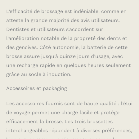
qui ont obtenu en
seulement une semaine
L’efficacité de brossage est indéniable, comme en
un meilleur brossage
atteste la grande majorité des avis utilisateurs.
des dents grâce aux
conseils personnalisés
Dentistes et utilisateurs s’accordent sur
sur l'application Oral-B
l’amélioration notable de la propreté des dents et
ÉCRAN D'AFFICHAGE
des gencives. Côté autonomie, la batterie de cette
INTERACTIF : L'écran en
couleur sur la brosse à
brosse assure jusqu’à quinze jours d’usage, avec
dents vous permet de
une recharge rapide en quelques heures seulement
choisir les modes de
grâce au socle à induction.
brossage, suivre votre
temps de brossage, le
niveau de batterie et
Accessoires et packaging
vous indique quand
remplacer la brossette
Les accessoires fournis sont de haute qualité : l’étui
au bon moment DENTS
de voyage permet une charge facile et protège
PLUS BLANCHES :
Obtenez des dents plus
efficacement la brosse. Les trois brossettes
blanches dès le premier
interchangeables répondent à diverses préférences,
jour en éliminant les