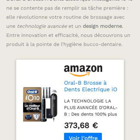
ne se contente pas de remplir sa tâche première :
elle révolutionne votre routine de brossage avec
une
technologie avancée
et un
design moderne
.
Entre innovation et efficacité, nous découvrons un
produit à la pointe de l’hygiène bucco-dentaire.
Oral-B Brosse à
Dents Electrique iO
10, 3 Brossettes de
LA TECHNOLOGIE LA
Rechange, Noire– 7
PLUS AVANCÉE D'ORAL-
Modes de Brossage
B : Des dents 100% plus
dont Blancheur et
propres en une semaine
Soin des Gencives,
373,68 €
par rapport à une
Capteur de
brosse à dents
Pression, Batterie