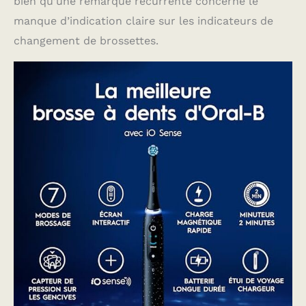
bien qu’une remarque récurrente concerne le
taches en surface avec
le mode blancheur,
manque d’indication claire sur les indicateurs de
couplé à la brossette
changement de brossettes.
Radiant White
BROSSETTES AVEC
TÊTE RONDE : Inspirées
par les dentistes, les
têtes de brossette
rondes Oral-B
atteignent des zones
normalement
impossibles d'accès
grâce à leur taille plus
petite que les têtes
rectangulaires
classiques