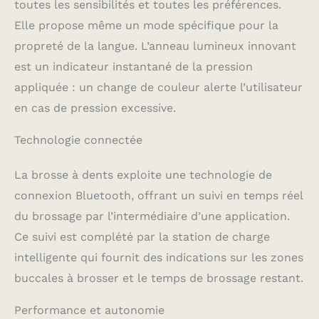
toutes les sensibilités et toutes les préférences.
signal rouge lorsque
Elle propose même un mode spécifique pour la
vous vous brossez trop
vigoureusement, il émet
propreté de la langue. L’anneau lumineux innovant
un signal vert quand la
est un indicateur instantané de la pression
pression est idéale
SUIVI DU BROSSAGE
appliquée : un change de couleur alerte l’utilisateur
SUR LE CHARGEUR :
en cas de pression excessive.
Obtenez un brossage
personnalisé avec iO
Technologie connectée
Sense : le guidage IA en
temps réel et les
La brosse à dents exploite une technologie de
conseils de temps de
brossage et de pression
connexion Bluetooth, offrant un suivi en temps réel
apparaissent
du brossage par l’intermédiaire d’une application.
directement sur le
chargeur CONSEILS
Ce suivi est complété par la station de charge
PERSONNALISÉS iO :
intelligente qui fournit des indications sur les zones
Maintenez votre bouche
buccales à brosser et le temps de brossage restant.
plus saine plus
longtemps en rejoignant
Performance et autonomie
les 8 personnes sur 10