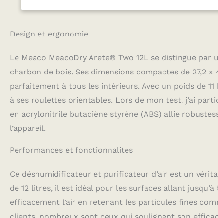
humidity level, a
turning off when
increase in humi
Design et ergonomie
glance the relat
SAVING - This 12L
Le Meaco MeacoDry Arete® Two 12L se distingue par u
optimized consum
everyday use. Id
charbon de bois. Ses dimensions compactes de 27,2 x 43
laundry in a med
parfaitement à tous les intérieurs. Avec un poids de 11
reduced to just 
à ses roulettes orientables. Lors de mon test, j’ai part
- The result of 
dehumidifier is 
en acrylonitrile butadiène styrène (ABS) allie robustes
noise of only 35d
l’appareil.
night mode makes
dimming screen l
Performances et fonctionnalités
SOLUTION - Ideal
per charge compa
the laundry mode,
Ce déshumidificateur et purificateur d’air est un vérit
laundry, then au
de 12 litres, il est idéal pour les surfaces allant jusqu’
a reassuring 5-y
efficacement l’air en retenant les particules fines com
clients, nombreux sont ceux qui soulignent son efficac