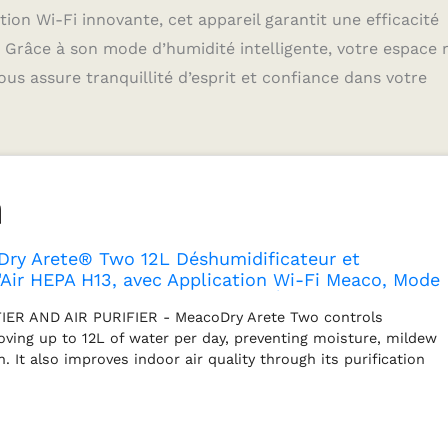
tion Wi-Fi innovante, cet appareil garantit une efficacité
Grâce à son mode d’humidité intelligente, votre espace 
vous assure tranquillité d’esprit et confiance dans votre
ry Arete® Two 12L Déshumidificateur et
d'Air HEPA H13, avec Application Wi-Fi Meaco, Mode
lligente, Basse Consommation Énergétique,
FIER AND AIR PURIFIER - MeacoDry Arete Two controls
s.
ving up to 12L of water per day, preventing moisture, mildew
 It also improves indoor air quality through its purification
fresh and clean air. Equipped with H13 HEPA filter, it
of nanoparticles, including dust, dander, pollen and other
T FEATURES - Manage the humidity in your home with the
voice control with Alexa, Google, and Siri. Set a target