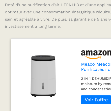
Doté d’une purification d’air HEPA H13 et d’une applica
optimale avec une consommation énergétique réduite. 
sain et agréable à vivre. De plus, sa garantie de 5 ans 
investissement à long terme.
Meaco MeacoD
Purificateur 
Humidité Inte
2 IN 1 DEHUMIDI
Garantie 5 An
moisture by remo
and condensation.
system, ensuring 
captures 99.95% 
allergens. SMAR
Meaco app or via 