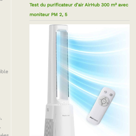
Test du purificateur d’air AirHub 300 m² avec
moniteur PM 2, 5
ible
,
.
nées