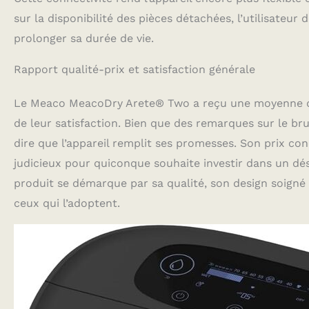
sur la disponibilité des pièces détachées, l’utilisateur 
prolonger sa durée de vie.
Rapport qualité-prix et satisfaction générale
Le Meaco MeacoDry Arete® Two a reçu une moyenne de 
de leur satisfaction. Bien que des remarques sur le bru
dire que l’appareil remplit ses promesses. Son prix con
judicieux pour quiconque souhaite investir dans un dés
produit se démarque par sa qualité, son design soigné 
ceux qui l’adoptent.