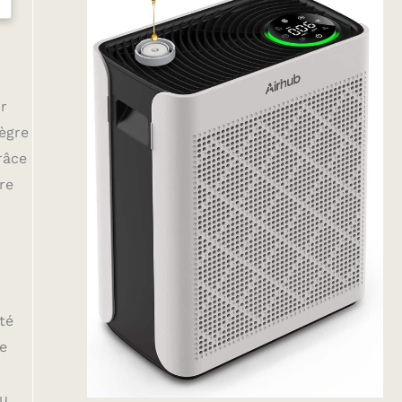
r
tègre
râce
re
té
ie
du