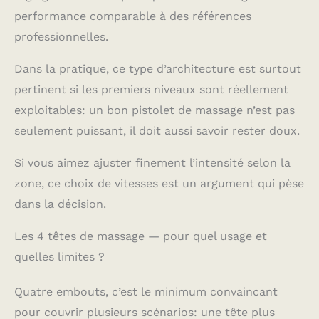
charge une charge
performance comparable à des références
rapide en 3 heures
environ, garantissant
professionnelles.
un plaisir de massage
ininterrompu.
Dans la pratique, ce type d’architecture est surtout
pertinent si les premiers niveaux sont réellement
exploitables: un bon pistolet de massage n’est pas
seulement puissant, il doit aussi savoir rester doux.
Si vous aimez ajuster finement l’intensité selon la
zone, ce choix de vitesses est un argument qui pèse
dans la décision.
Les 4 têtes de massage — pour quel usage et
quelles limites ?
Quatre embouts, c’est le minimum convaincant
pour couvrir plusieurs scénarios: une tête plus