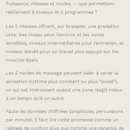
Puissance, vitesses et modes — que permettent
percussion de 20 kg,
adapté au dos, aux
réellement 5 niveaux et 2 programmes ?
épaules, aux bras et
aux jambes, avec 5
Les 5 vitesses offrent, sur le papier, une gradation
vitesses et 2 modes
de massage à choisir.
utile: bas niveau pour l’amorce et les zones
L'écran LED fournit
sensibles, niveaux intermédiaires pour l’entretien, et
des informations
niveaux élevés pour un travail plus appuyé sur les
claires. LONGUE
DURÉE DE VIE DE LA
muscles épais.
BATTERIE : Pistolet de
massage du dos avec
Les 2 modes de massage peuvent aider à varier la
une batterie de grande
sensation (rythme plus constant ou plus “pulsé”),
capacité de 2 000
mAh, peut
ce qui est intéressant quand une zone réagit mieux
fonctionner en
à un tempo qu’à un autre.
continu pendant 14 à
18 séances ou jusqu'à
Faute de données chiffrées (amplitude, percussions
120 minutes lorsqu'il
par minute), il faut lire cette promesse comme un
est complètement
chargé. Il prend en
réglage de confort plus que comme une garantie de