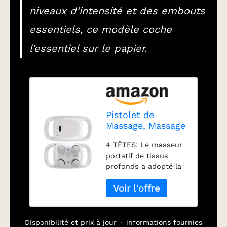
niveaux d’intensité et des embouts
essentiels, ce modèle coche
l’essentiel sur le papier.
Pistolet de
Massage, Massage
des Tissus
4 TÊTES: Le masseur
Profonds du Dos,
portatif de tissus
Masseur à
profonds a adopté la
Percussion avec 4
technologie de
Têtes, 5 Vitesses
connexion à 4 têtes
Réglables, 2
permettant un
Modes de
massage plus profond
Massage, Masseur
et une zone de
électrique
Disponibilité et prix à jour – informations fournies