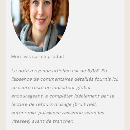
doux et élastiques.
CONCEPTION
SILENCIEUSE :
Conçu pour une
pénétration
profonde et
puissante, ce
masseur de tissus
profonds est doté
Mon avis sur ce produit
d'un moteur qui
contrôle les niveaux
La note moyenne affichée est de 5,0/5. En
de bruit pour une
expérience plus
l’absence de commentaires détaillés fournis ici,
silencieuse.
ce score reste un indicateur global
Fonctionnant entre
35 dB et 55 dB,
encourageant, à compléter idéalement par la
adapté à une
lecture de retours d’usage (bruit réel,
utilisation en public
autonomie, puissance ressentie selon les
sans déranger les
autres. TEMPS
vitesses) avant de trancher.
INTELLIGENT :