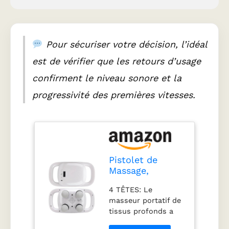
Masseur portatif de
tissus profonds
équipé d'une puce
intelligente AI, doté
Pour sécuriser votre décision, l’idéal
d'une fonction de
minuterie de 15
est de vérifier que les retours d’usage
minutes pour un
confirment le niveau sonore et la
contrôle
automatique du
progressivité des premières vitesses.
massage, réveillant
efficacement la
vitalité musculaire
et favorisant la
relaxation.
UTILISATION LARGE:
Pistolet de
Masseur de tissus
Massage,
profonds à 4 têtes
Massage des
avec une force de
4 TÊTES: Le
Tissus Profonds
percussion de 20 kg,
masseur portatif de
du Dos, Masseur
adapté au dos, aux
tissus profonds a
à Percussion
épaules, aux bras et
adopté la
avec 4 Têtes, 5
aux jambes, avec 5