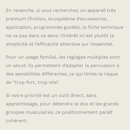
une utilisation en
En revanche, si vous recherchez un appareil très
public sans déranger
les autres. TEMPS
premium (finition, écosystème d’accessoires,
INTELLIGENT :
application, programmes guidés), la fiche technique
Masseur portatif de
ne va pas dans ce sens; l’intérêt ici est plutôt la
tissus profonds
équipé d'une puce
simplicité et l’efficacité attendue sur l’essentiel.
intelligente AI, doté
d'une fonction de
Pour un usage familial, les réglages multiples sont
minuterie de 15
un atout: ils permettent d’adapter la percussion à
minutes pour un
contrôle automatique
des sensibilités différentes, ce qui limite le risque
du massage, réveillant
de “trop fort, trop vite”.
efficacement la vitalité
musculaire et
Si votre priorité est un outil direct, sans
favorisant la
relaxation.
apprentissage, pour détendre le dos et les grands
UTILISATION LARGE:
groupes musculaires, ce positionnement paraît
Masseur de tissus
cohérent.
profonds à 4 têtes
avec une force de