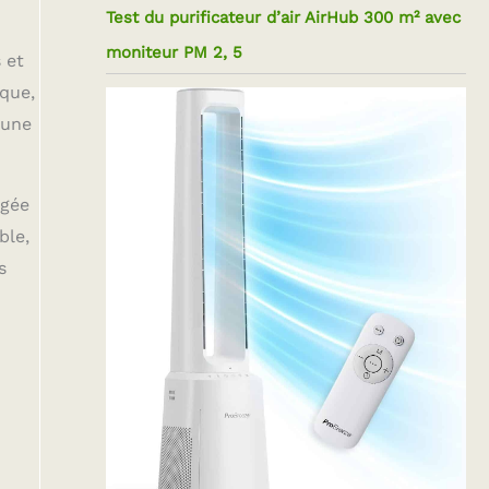
Test du purificateur d’air AirHub 300 m² avec
moniteur PM 2, 5
 et
ique,
 une
ugée
ble,
s