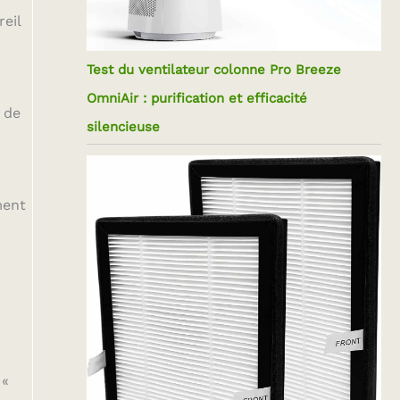
reil
Test du ventilateur colonne Pro Breeze
OmniAir : purification et efficacité
t de
silencieuse
ment
 «