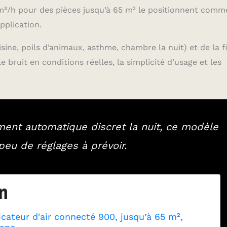
 m³/h pour des pièces jusqu’à 65 m² le positionnent comm
pplication.
isine, poils d’animaux, asthme, chambre la nuit) et de la f
le bruit en conditions réelles, la simplicité d’usage et les
ement automatique discret la nuit, ce modèle
eu de réglages à prévoir.
ficateur d'air connecté 900, jusqu’à 65 m²,