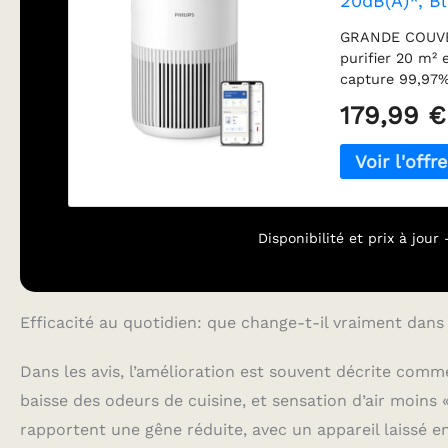
20dB(A)*, B
GRANDE COUVER
purifier 20 m²
capture 99,97%
pollen, de la 
179,99 €
ou des gaz. Él
dans l'air. C
ECARF, le purif
allergènes d'a
symptômes d'a
SILENCIEUX à s
Disponibilité et prix à jou
mode veille, la
minimise les 
Au maximum de 
W, soit moins d
Efficacité au quotidien: que change-t-il vraiment dan
Dans les avis, l’amélioration est souvent décrite comme
baisse des odeurs de cuisine, et sensation d’air moins «
rapportent une gêne réduite, avec un appareil laissé