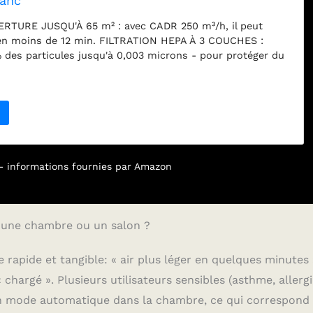
lanc
TURE JUSQU'À 65 m² : avec CADR 250 m³/h, il peut
 en moins de 12 min. FILTRATION HEPA À 3 COUCHES :
 des particules jusqu'à 0,003 microns - pour protéger du
poussière, des acariens, des squames d'animaux, du smog
imine 99,9 % des virus et des bactéries en suspension
ERTIFIÉ POUR LES PERSONNES SOUFFRANT D'ALLERGIES par
icateur élimine 99,99 % du pollen, les acariens ou les
nimaux domestiques - déclencheurs connus des
llergie ou de rhume des foins. MODE VEILLE ULTRA-
eulement 20,5 dB, plus silencieux qu'un murmure. En
r – informations fournies par Amazon
 lumière de l'écran numérique est atténuée, ce qui
nuisances lumineuses. FAIBLE CONSOMMATION D'ÉNERGIE :
sa puissance, le purificateur d'air ne consomme que 23
'énergie qu'une ampoule traditionnelle.
s une chambre ou un salon ?
 rapide et tangible: « air plus léger en quelques minutes 
 chargé ». Plusieurs utilisateurs sensibles (asthme, allergi
 en mode automatique dans la chambre, ce qui correspond