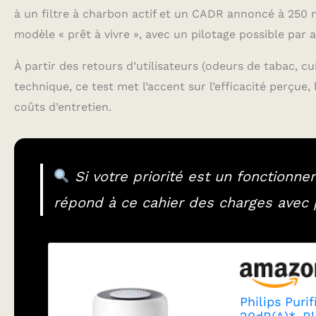
à un filtre à charbon actif et un CADR annoncé à 250
modèle « prêt à vivre », avec un pilotage possible par a
À partir des retours d’utilisateurs (odeurs de tabac, cu
technique, ce test met l’accent sur l’efficacité perçue, 
coûts d’entretien.
Si votre priorité est un fonctionn
répond à ce cahier des charges avec p
Philips Puri