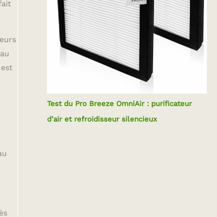
fait
ieurs
 au
 est
Test du Pro Breeze OmniAir : purificateur
d’air et refroidisseur silencieux
au
ès