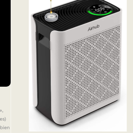
»,
es)
 bien