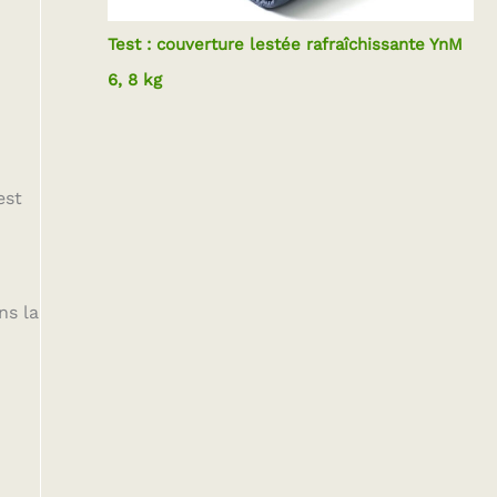
Test : couverture lestée rafraîchissante YnM
6, 8 kg
est
ns la