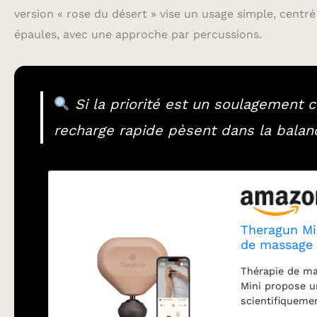
version « rose du désert » vise un usage simple, centr
épaules, avec une approche par percussions.
Si la priorité est un soulagement c
recharge rapide pèsent dans la balan
Theragun Mi
de massage u
soulager rap
Thérapie de ma
tension n'im
Mini propose u
scientifiqueme
tensions quotid