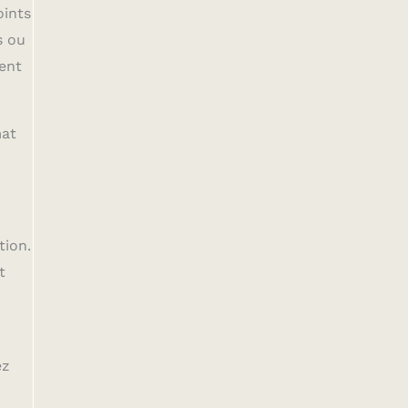
oints
s ou
ent
mat
tion.
t
ez