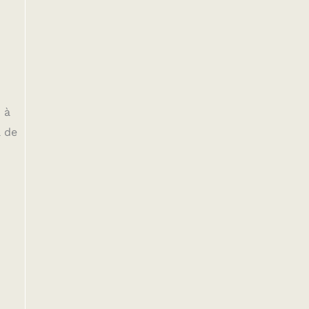
 à
à de