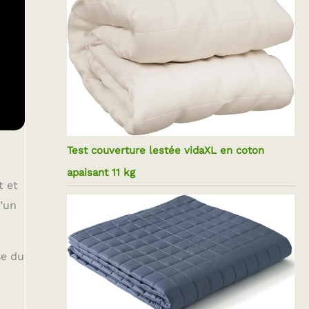
Test couverture lestée vidaXL en coton
apaisant 11 kg
t et
d’un
se du