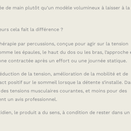
scles endoloris et des genoux douloureux, que vous
rtée de main plutôt qu’un modèle volumineux à laisser à la
travail, les engagements sociaux et l’exercice, ou que vous
ulager les douleurs au dos et aux épaules après une
 passée debout. Fonctionnalité Bluetooth pour des
ns de récupération personnalisées avec Coach by
rs cela fait la différence ?
ach by Therabody dans l’application Therabody utilise vos
e activité quotidienne et les données de santé de votre
érapie par percussions, conçue pour agir sur la tension
ble pour créer des recommandations intelligentes de
omme les épaules, le haut du dos ou les bras, l’approche 
ersonnalisées qui s’adaptent à vos besoins tout au long de
ous aident à rester constant dans la récupération. Avec
ne contractée après un effort ou une journée statique.
onçues par des experts qui vous indiquent quand et
r votre Theragun, vous tirez toujours le meilleur parti de
duction de la tension, amélioration de la mobilité et de
, sans deviner.
t positif sur le sommeil lorsque la détente s’installe. Da
r des tensions musculaires courantes, et moins pour des
ent un avis professionnel.
dien, le produit a du sens, à condition de rester dans un