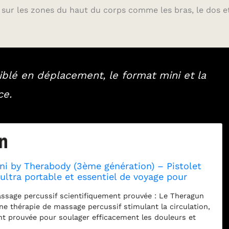
é sur les zones du haut du corps comme les bras, le dos et
iblé en déplacement, le format mini et la
ce.
ni by Therabody (3ème génération) – Pistolet
ltra portable et essentiel de voyage pour
idement et efficacement la douleur et la
ssage percussif scientifiquement prouvée : Le Theragun
porte où, rose du désert
ne thérapie de massage percussif stimulant la circulation,
nt prouvée pour soulager efficacement les douleurs et
iennes, ainsi que le stress. Prise confortable et facile à