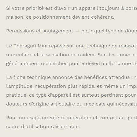
raides, des mu
Si votre priorité est d’avoir un appareil toujours à po
équilibriez le 
maison, ce positionnement devient cohérent.
cherchiez à so
longue journée
recommandatio
Percussions et soulagement — pour quel type de douleu
Therabody : Co
objectifs, votr
Le Theragun Mini repose sur une technique de massoth
appareil porta
musculaire et la sensation de raideur. Sur des zones c
récupération p
la journée et v
généralement recherchée pour « déverrouiller » une zo
des routines c
comment utilise
La fiche technique annonce des bénéfices attendus : ré
vos traitements
l’amplitude, récupération plus rapide, et même un impac
pratique, ce type d’appareil est surtout pertinent pou
douleurs d’origine articulaire ou médicale qui nécessit
Pour un usage orienté récupération et confort au quoti
cadre d’utilisation raisonnable.