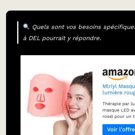
Quels sont vos besoins spécifique
à DEL pourrait y répondre.
Mlriyl Masqu
lumière rou
réparation d
Thérapie par lu
Technologie 
masque LED avec
rose) pour un t
850 nm) stimule
bleue resserre 