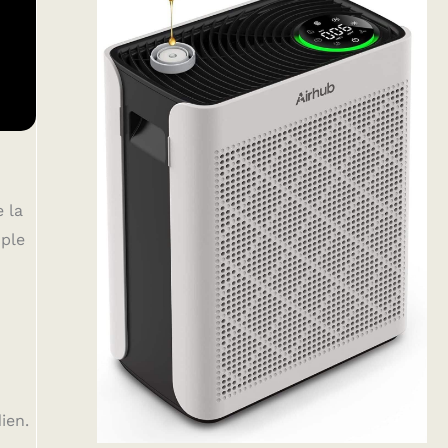
 la
mple
n
ien.