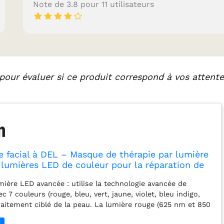
Note de 3.8 pour 11 utilisateurs
pour évaluer si ce produit correspond à vos attente
e facial à DEL – Masque de thérapie par lumière
 lumières LED de couleur pour la réparation de
i-âge et traitement de l'acné | Technologie
mière LED avancée : utilise la technologie avancée de
 Rechargeable
7 couleurs (rouge, bleu, vert, jaune, violet, bleu indigo,
raitement ciblé de la peau. La lumière rouge (625 nm et 850
roduction de collagène, réduit les rides ; la lumière bleue