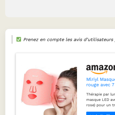
Prenez en compte les avis d’utilisateurs 
Mlriyl Masqu
rouge avec 7
la peau, ant
Thérapie par lu
infrarouge |
masque LED avec 
rose) pour un t
nm) stimule la p