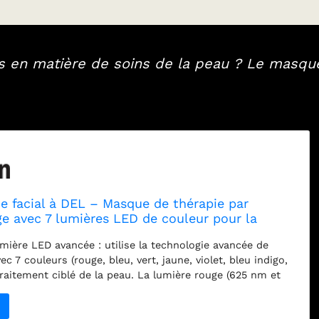
s en matière de soins de la peau ? Le masqu
e facial à DEL – Masque de thérapie par
ge avec 7 lumières LED de couleur pour la
e la peau, anti-âge et traitement de l'acné |
mière LED avancée : utilise la technologie avancée de
infrarouge | Rechargeable
 7 couleurs (rouge, bleu, vert, jaune, violet, bleu indigo,
raitement ciblé de la peau. La lumière rouge (625 nm et
 la production de collagène, réduit les rides ; la lumière
la peau, améliore l'élasticité – Idéal pour ceux qui aiment