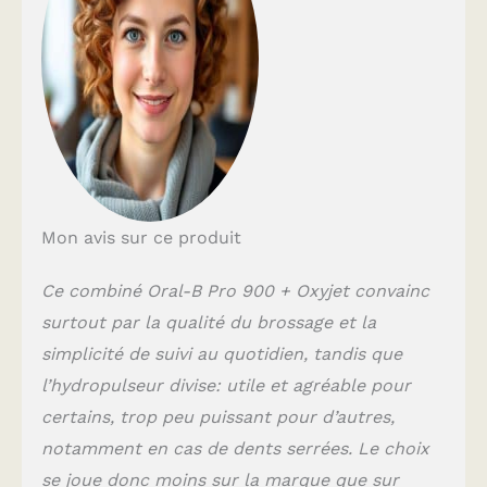
par rapport à une
brosse à dents
manuelle Rend vos
dents plus blanches
dès le premier jour
en éliminant les
taches en surface
Contenu : 1
hydropulseur Oxyjet,
1 brosse à dents
électrique, 4 canules
Mon avis sur ce produit
Oxyjet, 2 brossettes
Ce combiné Oral-B Pro 900 + Oxyjet convainc
surtout par la qualité du brossage et la
simplicité de suivi au quotidien, tandis que
l’hydropulseur divise: utile et agréable pour
certains, trop peu puissant pour d’autres,
notamment en cas de dents serrées. Le choix
se joue donc moins sur la marque que sur