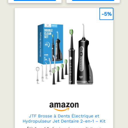
dentaire (élevé, faible et
de nombreux produits
Sans Fil
impulsion) pour un
comparables. Sa
nettoyage optimal des
conception légère et
-5%
dents et des résultats
compacte est idéale pour
améliorés du fil dentaire.
les voyages et se glisse
La pression de l'eau
facilement dans une
masse les gencives pour
valise, un sac à dos ou un
éviter les saignements et
sac à main. Parfait pour
nettoie en profondeur le
les déplacements
tartre et les débris
professionnels, les
alimentaires d'une
vacances ou un petit
manière que le fil
coup de fraîcheur à tout
dentaire traditionnel ne
moment. 【Accessoires
peut pas. La brosse à
Complets pour Toute la
dents à ultrasons
Famille】Le kit comprend
puissante et douce
4 têtes de brosse en
dispose d'un design
forme de W pour un
vraiment ergonomique
nettoyage efficace, 2
pour un blanchiment
buses standard pour un
plus fort et une portée
usage quotidien, 1 buse
plus profonde. La brosse
orthodontique pour les
à dents électrique nettoie
appareils dentaires, 1
la surface de vos dents
nettoyeur de langue et 1
JTF Brosse à Dents Électrique et
plus Votre choix parfait :
buse parodontale pour
Hydropulseur Jet Dentaire 2-en-1 – Kit
cet hydropulseur est livré
l’entretien des poches
d’Hygiène Buccale Portable Nettoyage