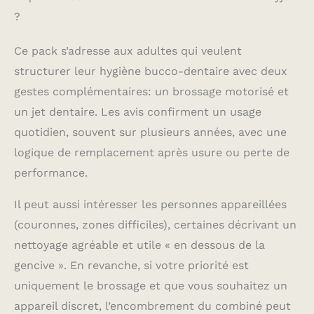
nettoie mieux, pour
?
des gencives plus
saines en 30 jours par
Ce pack s’adresse aux adultes qui veulent
rapport à une brosse
à dents manuelle
structurer leur hygiène bucco-dentaire avec deux
Rend vos dents plus
gestes complémentaires: un brossage motorisé et
blanches dès le
premier jour en
un jet dentaire. Les avis confirment un usage
éliminant les taches
quotidien, souvent sur plusieurs années, avec une
en surface Contenu : 1
logique de remplacement après usure ou perte de
hydropulseur Oxyjet, 1
brosse à dents
performance.
électrique, 4 canules
Oxyjet, 2 brossettes
Il peut aussi intéresser les personnes appareillées
(couronnes, zones difficiles), certaines décrivant un
nettoyage agréable et utile « en dessous de la
gencive ». En revanche, si votre priorité est
uniquement le brossage et que vous souhaitez un
appareil discret, l’encombrement du combiné peut