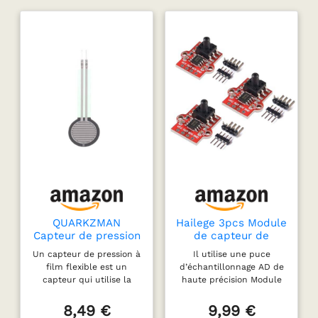
QUARKZMAN
Hailege 3pcs Module
Capteur de pression
de capteur de
à film mince,
pression
Un capteur de pression à
Il utilise une puce
FSR402B Résistance
barométrique
film flexible est un
d’échantillonnage AD de
de détection de
Module de pression
capteur qui utilise la
haute précision Module
force 0-10 kg
d’air numérique
technologie du film
de capteur de pression
Capteur de test de
Tableau de contrôle
mince pour mesurer la
barométrique numérique
8,49 €
9,99 €
contrainte pour
du niveau d’eau
pression, capturant les
Tension de