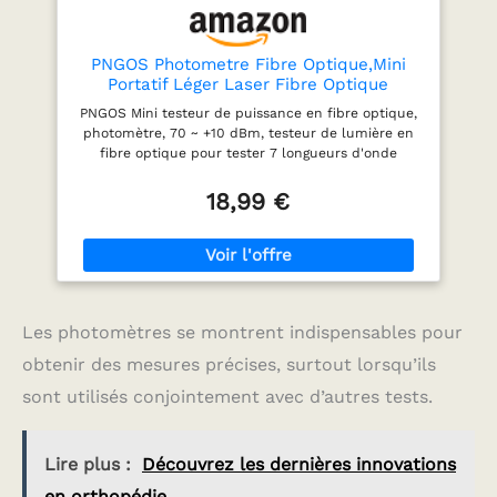
fibre optique offre des
lectures claires même
dans des environnements
PNGOS Photometre Fibre Optique,Mini
très lumineux ou très
Portatif Léger Laser Fibre Optique
sombres. La lampe LED
Compteur De Lumière à Fibre Pour Tester
PNGOS Mini testeur de puissance en fibre optique,
intégrée facilite la
7 Longueurs D'onde Calibrées Compteur
photomètre, 70 ~ +10 dBm, testeur de lumière en
localisation et le suivi des
De Puissance Optique Haute Précision
fibre optique pour tester 7 longueurs d'onde
câbles fibre optique dans
Rechargeable
calibrées, testeur de puissance optique portable,
l’obscurité, rendant les
rechargeable, haute précision Câble électronique
18,99 €
travaux de câblage plus
PNGOS
efficaces. Compatibilité
universelle des interfaces
: Le photomètre fibre
optique dispose
d’interfaces universelles
plug-and-play,
Les photomètres se montrent indispensables pour
compatibles avec les
connecteurs fibre SC, FC
obtenir des mesures précises, surtout lorsqu’ils
et ST les plus courants.
sont utilisés conjointement avec d’autres tests.
Le capuchon de
protection à éjection
rapide protège
efficacement la sonde
Lire plus :
Découvrez les dernières innovations
contre la poussière et les
en orthopédie