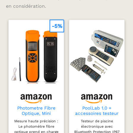
terminé.
en considération.
-5%
Photometre Fibre
PoolLab 1.0 +
Optique, Mini
accessoires testeur
Portatif Léger Laser
électronique d'eau
Mesure haute précision :
Testeur de piscine
Fibre Optique
de piscine
Le photomètre fibre
électronique avec
Compteur De
optique prend en charge
Bluetooth Protection IP67