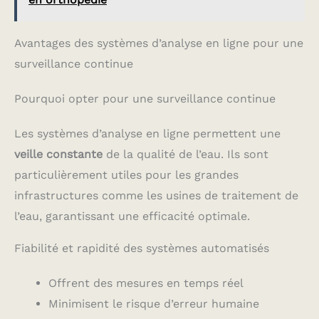
rayures, assurant une
durabilité accrue.
Recharge rapide USB et
longue autonomie : Grâce
Avantages des systèmes d’analyse en ligne pour une
à la recharge rapide USB,
surveillance continue
le photomètre fibre
optique se recharge
facilement et
Pourquoi opter pour une surveillance continue
rapidement. Une charge
complète permet jusqu’à
3500 utilisations. Son
Les systèmes d’analyse en ligne permettent une
boîtier en ABS lisse est
veille constante
de la qualité de l’eau. Ils sont
robuste, compact et
léger, idéal pour une
particulièrement utiles pour les grandes
utilisation mobile.
Fonctionnalités de gestion
infrastructures comme les usines de traitement de
de données : Le
l’eau, garantissant une efficacité optimale.
photomètre fibre optique
prend en charge le
stockage et
Fiabilité et rapidité des systèmes automatisés
l’enregistrement des
données, facilitant les
Offrent des mesures en temps réel
consultations et
comparaisons ultérieures.
Minimisent le risque d’erreur humaine
Son design compact et