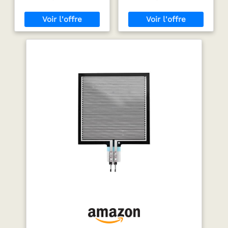
maison intelligente,
liquide 0-40KPa
informations de pression
fonctionnement : 3,3 V-5
instruments, 1
3.3V-5V
en convertissant la
V ; Pression : 0-40KPa Il
paquet
pression appliquée sur sa
peut également détecter
surface en film en
la pression de l’air et le
changements de valeur
niveau de l’eau Nous
de résistance. Modèle :
proposons la déclaration
FSR402B ; Processus de
de conformité. Ce produit
fabrication : Film mince ;
comprend également un
Plage d'induction de
manuel d’utilisation
pression : 0-10 kg ; Taille
électronique, disponible
: 63 x 18 mm / 2,48 x 0,71
en anglais, allemand,
pouce ; Zone de
français, espagnol, italien,
détection efficace : Dia
polonais et néerlandais.
14,7 mm / 0,58 pouce ;
Si vous avez besoin
Largeur de la broche : 0,7
d’aide, veuillez nous
mm / 0,027 pouce ;
contacter.
Tension de sortie : 0-3V ;
Dans l'emballage : 1
paquet de capteur de
pression Haute
performance : Les
capteurs de pression
flexibles ont les
caractéristiques d'une