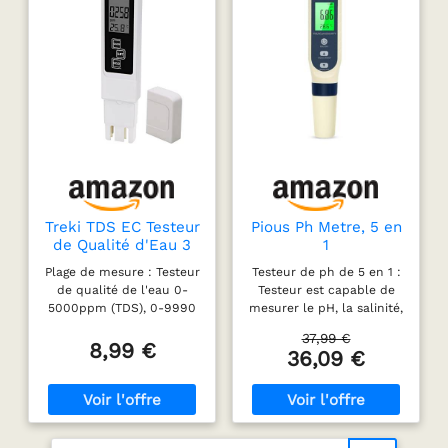
Treki TDS EC Testeur
Pious Ph Metre, 5 en
de Qualité d'Eau 3
1
en 1 Digital Mètre
PH/TDS/EC/Salinité/
Plage de mesure : Testeur
Testeur de ph de 5 en 1 :
TDS LCD Mesureur
Thermomètre,
de qualité de l'eau 0-
Testeur est capable de
de Température
Testeur ph à Écran
5000ppm (TDS), 0-9990
mesurer le pH, la salinité,
Conductivité 0-
LCD, Compensation
s/cm (EC), 0.1-80.0 C/
l'EC, le TDS et la
9999PPM Potable
Automatique de la
37,99 €
32.0-176.0 F
température, Il faut
8,99 €
Moniteur de la
Température, Ph
36,09 €
(température). Mise hors
simplement appuyer sur
Qualité d'eau Stylo
Metre Electronique,
tension automatique : Le
le bouton (MODE/CAL)
Testeur
Adapté à l'Eau
lecteur de glycémie
pour passer et lire les
Potable, Aquariums,
s'éteint
valeurs entre le pH, la
Piscine
automatiquement après
salinité, l'EC , et le TDS.