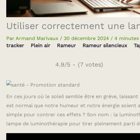
Utiliser correctement une l
Par
Armand Marivaux
/
30 décembre 2024
/
4 minutes 
tracker
Plein air
Rameur
Rameur silencieux
Ta
4.9/5 - (7 votes)
En ces jours où le soleil semble être en grève, laissant
est normal que notre humeur et notre énergie soient af
simple pour contrer ces effets ? Son nom : la lumino
lampe de luminothérapie pour tirer pleinement parti de