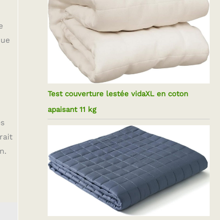
e
que
Test couverture lestée vidaXL en coton
apaisant 11 kg
es
rait
n.