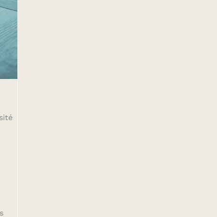
sité
s