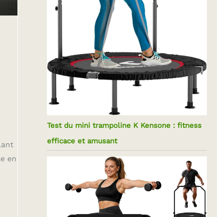
Test du mini trampoline K Kensone : fitness
efficace et amusant
lant
se en