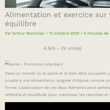
Alimentation et exercice sur 
équilibre
Par
Arthur Montclair
/
13 octobre 2025
/
4 minutes de 
4.9/5 - (9 votes)
Dans un monde où la santé et le bien-être occupent une
couplé à une alimentation soignée s’impose comme une 
forme. L’association de ces deux éléments peut semble
réfléchie et équilibrée pour maximiser les résultats et é