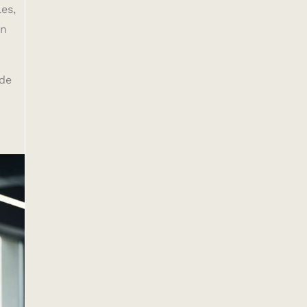
es,
on
 de