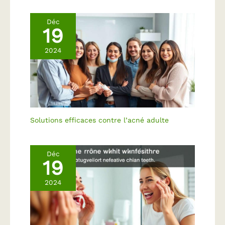
Déc
19
2024
Solutions efficaces contre l’acné adulte
Déc
19
2024