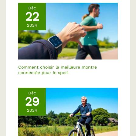
Déc
22
2024
Comment choisir la meilleure montre
connectée pour le sport
Déc
29
2024