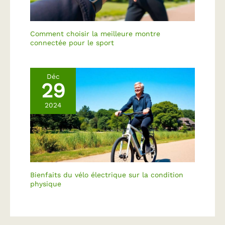
Comment choisir la meilleure montre
connectée pour le sport
Déc
29
2024
Bienfaits du vélo électrique sur la condition
physique