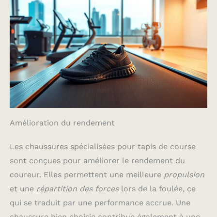
Amélioration du rendement
Les chaussures spécialisées pour tapis de course
sont conçues pour améliorer le rendement du
coureur. Elles permettent une meilleure
propulsion
et une
répartition des forces
lors de la foulée, ce
qui se traduit par une performance accrue. Une
chaussure bien choisie contribue également à une