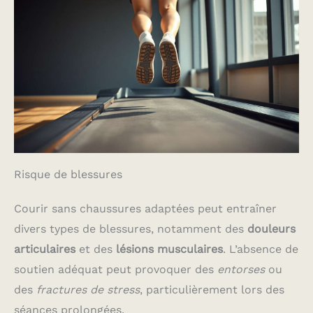
Risque de blessures
Courir sans chaussures adaptées peut entraîner
divers types de blessures, notamment des
douleurs
articulaires
et des
lésions musculaires
. L’absence de
soutien adéquat peut provoquer des
entorses
ou
des
fractures de stress
, particulièrement lors des
séances prolongées.