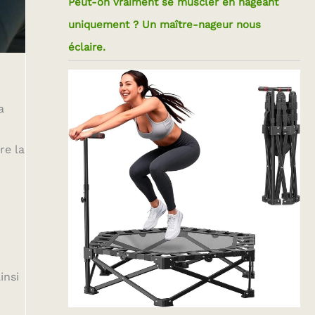
Peut-on vraiment se muscler en nageant
uniquement ? Un maître-nageur nous
éclaire.
a
re la
insi