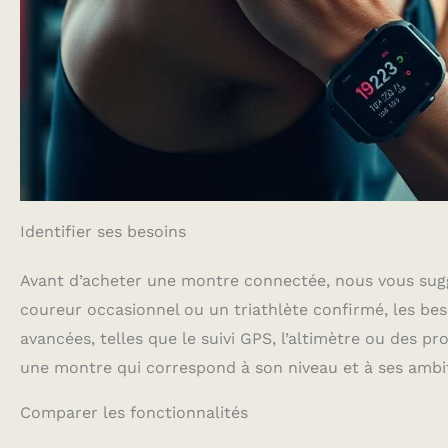
Identifier ses besoins
Avant d’acheter une montre connectée, nous vous suggé
coureur occasionnel ou un triathlète confirmé, les bes
avancées, telles que le suivi GPS, l’altimètre ou des p
une montre qui correspond à son niveau et à ses ambi
Comparer les fonctionnalités