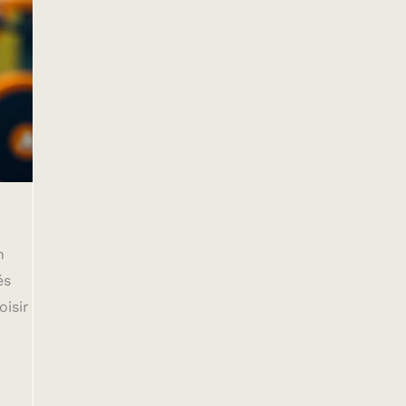
n
és
oisir