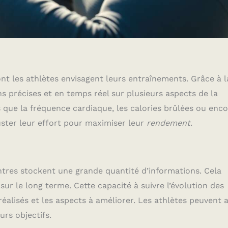
t les athlètes envisagent leurs entraînements. Grâce à l
ns précises et en temps réel sur plusieurs aspects de la
que la fréquence cardiaque, les calories brûlées ou enco
uster leur effort pour maximiser leur
rendement
.
tres stockent une grande quantité d’informations. Cela
ur le long terme. Cette capacité à suivre l’évolution des
réalisés et les aspects à améliorer. Les athlètes peuvent a
rs objectifs.