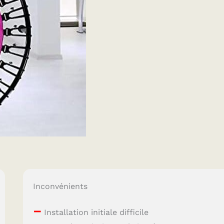
Inconvénients
–
Installation initiale difficile