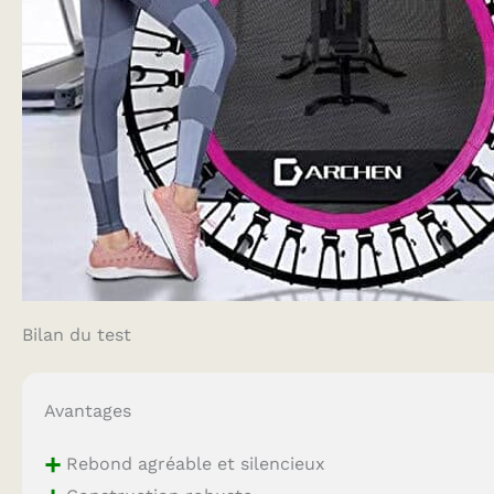
Bilan du test
Avantages
+
Rebond agréable et silencieux