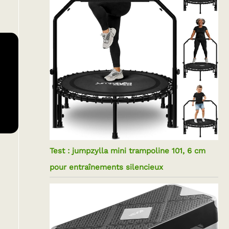
Test : jumpzylla mini trampoline 101, 6 cm
pour entraînements silencieux