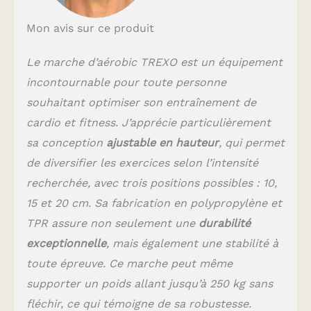
privilégient le confort.
STRUCTURE STABLE :
Mon avis sur ce produit
La marche TREXO TXO-
B4W006 se caractérise
par une structure stable
Le marche d’aérobic TREXO est un équipement
qui garantit la sécurité
incontournable pour toute personne
pendant tous les
souhaitant optimiser son entraînement de
exercices. La stabilité
de la structure et la
cardio et fitness. J’apprécie particulièrement
solidité de la
sa conception
ajustable en hauteur
, qui permet
conception garantissent
qu'elle restera en place
de diversifier les exercices selon l’intensité
pendant les exercices
recherchée, avec trois positions possibles : 10,
intenses, et minimisent
15 et 20 cm. Sa fabrication en polypropylène et
le risque de blessure.
MATÉRIAUX DE QUALITÉ
TPR assure non seulement une
durabilité
: Les matériaux utilisés
exceptionnelle
, mais également une stabilité à
pour fabriquer la
toute épreuve. Ce marche peut même
marche sont une
combinaison de TPR
supporter un poids allant jusqu’à 250 kg sans
(élastomère
fléchir, ce qui témoigne de sa robustesse.
thermoplastique) et de