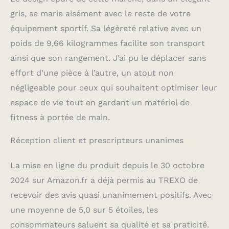
ce qui signifie que le
gris, se marie aisément avec le reste de votre
produit durera
longtemps, malgré une
équipement sportif. Sa légèreté relative avec un
utilisation fréquente et
poids de 9,66 kilogrammes facilite son transport
intensive. DURABILITÉ
ainsi que son rangement. J’ai pu le déplacer sans
ET CONFORT : La
charge maximale de la
effort d’une pièce à l’autre, un atout non
marche est de 250 kg,
négligeable pour ceux qui souhaitent optimiser leur
ce qui signifie qu'elle
peut être utilisée par
espace de vie tout en gardant un matériel de
des débutants et des
fitness à portée de main.
utilisateurs plus
avancés de poids
Réception client et prescripteurs unanimes
différents. Grâce aux
bouchons antidérapants
La mise en ligne du produit depuis le 30 octobre
sur la base, le stepper
reste stable même sur
2024 sur Amazon.fr a déjà permis au TREXO de
des surfaces glissantes,
recevoir des avis quasi unanimement positifs. Avec
ce qui augmente
considérablement la
une moyenne de 5,0 sur 5 étoiles, les
sécurité pendant les
consommateurs saluent sa qualité et sa praticité.