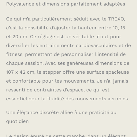
Polyvalence et dimensions parfaitement adaptées
de la structure et la
solidité de la
conception garantissent
Ce qui m’a particulièrement séduit avec le TREXO,
qu'elle restera en place
c’est la possibilité d’ajuster la hauteur entre 10, 15
pendant les exercices
et 20 cm. Ce réglage est un véritable atout pour
intenses, et minimisent
le risque de blessure.
diversifier les entraînements cardiovasculaires et de
MATÉRIAUX DE QUALITÉ
fitness, permettant de personnaliser l’intensité de
: Les matériaux utilisés
chaque session. Avec ses généreuses dimensions de
pour fabriquer la
marche sont une
107 x 42 cm, le stepper offre une surface spacieuse
combinaison de TPR
et confortable pour les mouvements. Je n’ai jamais
(élastomère
thermoplastique) et de
ressenti de contraintes d’espace, ce qui est
PP (polypropylène), ce
essentiel pour la fluidité des mouvements aérobics.
qui la rend non
seulement
Une élégance discrète alliée à une praticité au
extrêmement solide,
mais aussi légère. Ils
quotidien
sont résistants aux
dommages mécaniques,
Le design épuré de cette marche, dans un élégant