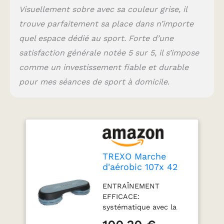
PP (polypropylène), ce
Visuellement sobre avec sa couleur grise, il
qui la rend non
trouve parfaitement sa place dans n’importe
seulement
quel espace dédié au sport. Forte d’une
extrêmement solide,
mais aussi légère. Ils
satisfaction générale notée 5 sur 5, il s’impose
sont résistants aux
comme un investissement fiable et durable
dommages mécaniques,
ce qui signifie que le
pour mes séances de sport à domicile.
produit durera
longtemps, malgré une
utilisation fréquente et
intensive. DURABILITÉ
ET CONFORT : La
charge maximale de la
marche est de 250 kg,
TREXO Marche
ce qui signifie qu'elle
d'aérobic 107x 42
peut être utilisée par
cm Pour le cardio
des débutants et des
ENTRAÎNEMENT
et le fitness
utilisateurs plus
EFFICACE:
Hauteur ajustable
avancés de poids
systématique avec la
10-15-20 cm
différents. Grâce aux
TREXO TXO-B4W006
Durable en