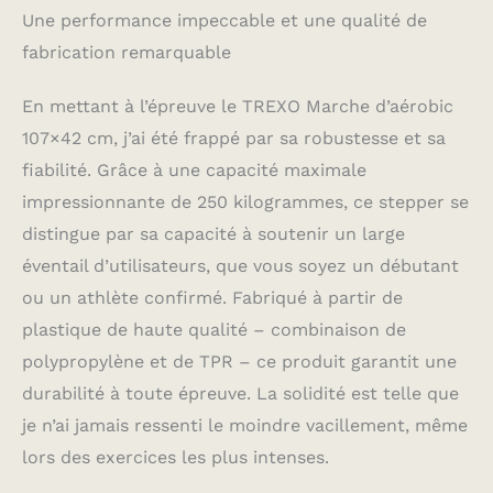
condition physique
Une performance impeccable et une qualité de
générale. L'intégration
de la marche dans votre
fabrication remarquable
programme de sport
permet également
En mettant à l’épreuve le TREXO Marche d’aérobic
d'améliorer la souplesse
107×42 cm, j’ai été frappé par sa robustesse et sa
des muscles et des
tendons, ce qui est
fiabilité. Grâce à une capacité maximale
essentiel pour la
impressionnante de 250 kilogrammes, ce stepper se
prévention des
distingue par sa capacité à soutenir un large
blessures. La marche
aérobic TREXO TXO-
éventail d’utilisateurs, que vous soyez un débutant
B4W006 a été conçue
ou un athlète confirmé. Fabriqué à partir de
pour les personnes qui
privilégient le confort.
plastique de haute qualité – combinaison de
STRUCTURE STABLE :
polypropylène et de TPR – ce produit garantit une
La marche TREXO TXO-
durabilité à toute épreuve. La solidité est telle que
B4W006 se caractérise
par une structure stable
je n’ai jamais ressenti le moindre vacillement, même
qui garantit la sécurité
lors des exercices les plus intenses.
pendant tous les
exercices. La stabilité