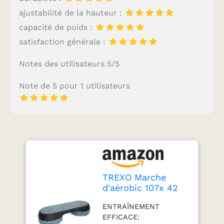
ajustabilité de la hauteur :
capacité de poids :
satisfaction générale :
Notes des utilisateurs 5/5
Note de 5 pour 1 utilisateurs
TREXO Marche
d'aérobic 107x 42
cm Pour le cardio
ENTRAÎNEMENT
et le fitness
EFFICACE:
Hauteur ajustable