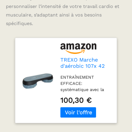
personnaliser l’intensité de votre travail cardio et
musculaire, s’adaptant ainsi à vos besoins
spécifiques.
TREXO Marche
d'aérobic 107x 42
cm Pour le cardio
ENTRAÎNEMENT
et le fitness
EFFICACE:
Hauteur ajustable
systématique avec la
10-15-20 cm
TREXO TXO-B4W006
Durable en
100,30 €
améliore la capacité
polypropylène et
cardiovasculaire et
TPR Marche
respiratoire, ce qui
d'aérobic de haute
contribue directement à
qualité jusqu'à 250
l'amélioration de la
kg Gris