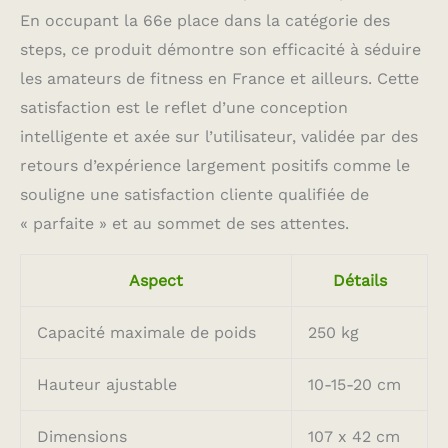
exercices. LÉGER ET
En occupant la 66e place dans la catégorie des
COMPACT : La marche
ne pèse que 8,5 kg, ce
steps, ce produit démontre son efficacité à séduire
qui le rend facile à
les amateurs de fitness en France et ailleurs. Cette
transporter et à ranger.
satisfaction est le reflet d’une conception
Sa taille compacte
permet de la ranger
intelligente et axée sur l’utilisateur, validée par des
facilement après
retours d’expérience largement positifs comme le
l'entraînement, sans
prendre trop de place.
souligne une satisfaction cliente qualifiée de
« parfaite » et au sommet de ses attentes.
Aspect
Détails
Capacité maximale de poids
250 kg
Hauteur ajustable
10-15-20 cm
Dimensions
107 x 42 cm