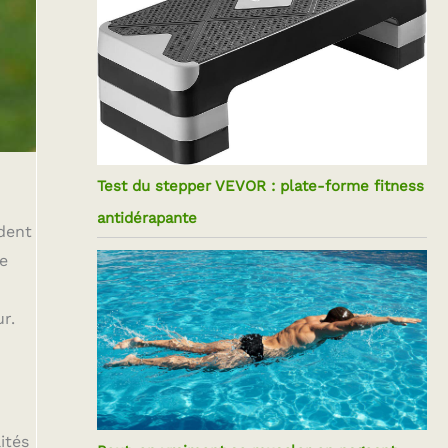
Test du stepper VEVOR : plate-forme fitness
antidérapante
ident
de
r.
ités