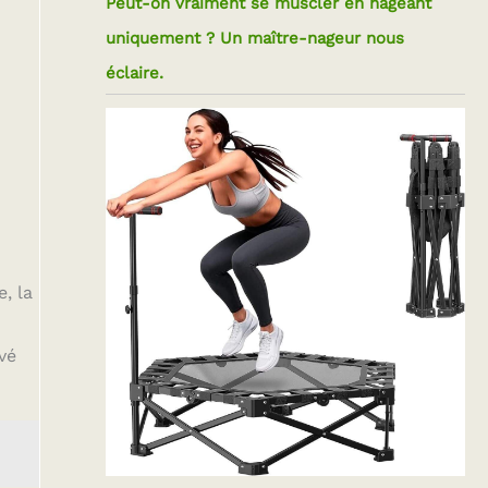
Peut-on vraiment se muscler en nageant
uniquement ? Un maître-nageur nous
éclaire.
, la
vé