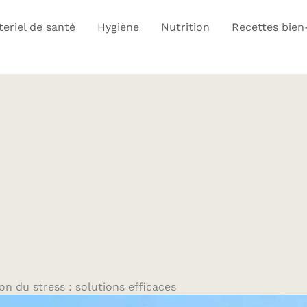
eriel de santé
Hygiène
Nutrition
Recettes bien
n du stress : solutions efficaces