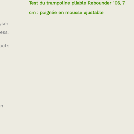
Test du trampoline pliable Rebounder 106, 7
cm : poignée en mousse ajustable
yser
ess.
pacts
e
on