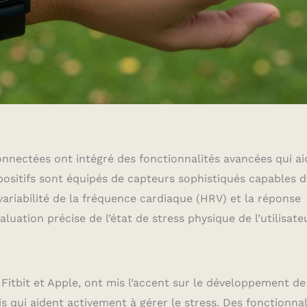
onnectées ont intégré des fonctionnalités avancées qui a
ispositifs sont équipés de capteurs sophistiqués capables 
variabilité de la fréquence cardiaque (HRV) et la réponse
ation précise de l’état de stress physique de l’utilisateu
 Fitbit et Apple, ont mis l’accent sur le développement de
 qui aident activement à gérer le stress. Des fonctionnal