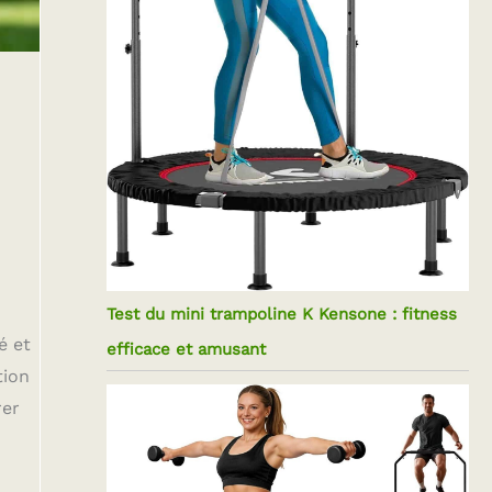
Test du mini trampoline K Kensone : fitness
é et
efficace et amusant
tion
rer