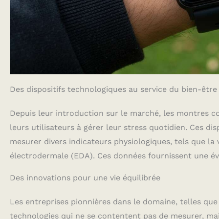
Des dispositifs technologiques au service du bien-être
Depuis leur introduction sur le marché, les montres c
leurs utilisateurs à gérer leur stress quotidien. Ces d
mesurer divers indicateurs physiologiques, tels que la 
électrodermale (EDA). Ces données fournissent une évalu
Des innovations pour une vie équilibrée
Les entreprises pionnières dans le domaine, telles que
technologies qui ne se contentent pas de mesurer, mais