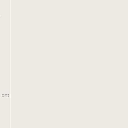
i
, ont