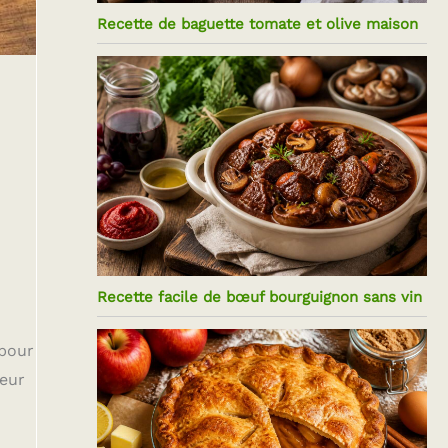
Recette de baguette tomate et olive maison
Recette facile de bœuf bourguignon sans vin
 pour
leur