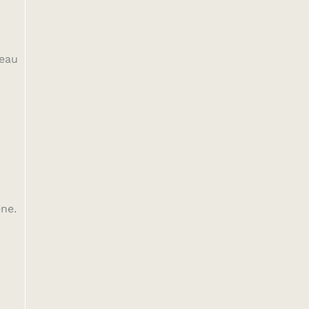
’eau
ène.