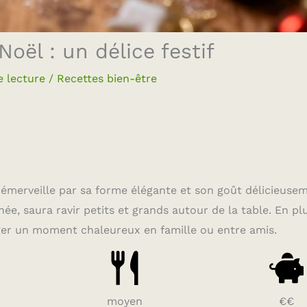
oël : un délice festif
e lecture
/
Recettes bien-être
ui émerveille par sa forme élégante et son goût délicieuse
née, saura ravir petits et grands autour de la table. En pl
ager un moment chaleureux en famille ou entre amis.
moyen
€€