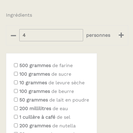
Ingrédients
–
+
personnes
500
grammes
de farine
100
grammes
de sucre
10
grammes
de levure sèche
100
grammes
de beurre
50
grammes
de lait en poudre
200
millilitres
de eau
1
cuillère à café
de sel
200
grammes
de nutella