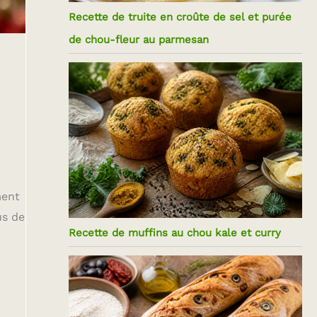
Recette de truite en croûte de sel et purée
de chou-fleur au parmesan
ment
us de
Recette de muffins au chou kale et curry