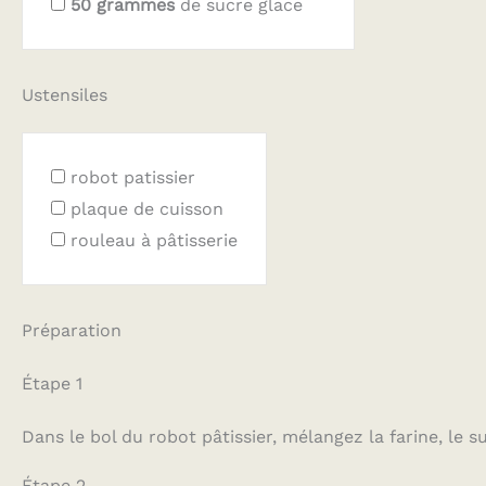
50
grammes
de sucre glace
Ustensiles
robot patissier
plaque de cuisson
rouleau à pâtisserie
Préparation
Étape 1
Dans le bol du robot pâtissier, mélangez la farine, le su
Étape 2