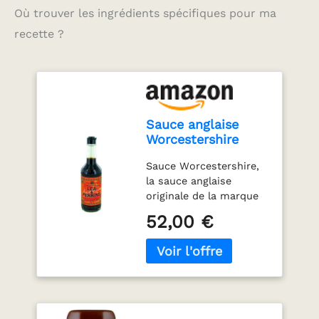
Où trouver les ingrédients spécifiques pour ma
recette ?
Sauce anglaise
Worcestershire
Originale 290ML
Sauce Worcestershire,
(Lot de 4
la sauce anglaise
bouteilles)
originale de la marque
LEA PERRINS Vendu à
52,00 €
l'unité ou par lot de 2,
4, ou 12 bouteilles à
prix dégressifs (choisir
dans le menu ci-
dessus). Chaque
bouteille contient
290ml. Ingrédients :