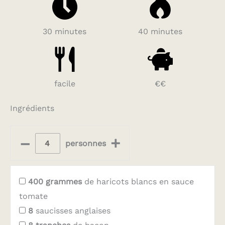
30 minutes
40 minutes
facile
€€
Ingrédients
–
+
personnes
400
grammes
de haricots blancs en sauce
tomate
8
saucisses anglaises