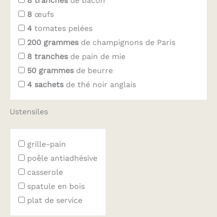
8
tranches
de bacon
8
œufs
4
tomates pelées
200
grammes
de champignons de Paris
8
tranches
de pain de mie
50
grammes
de beurre
4
sachets
de thé noir anglais
Ustensiles
grille-pain
poêle antiadhésive
casserole
spatule en bois
plat de service