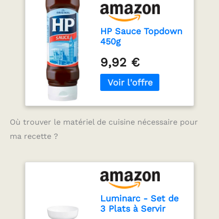
vinaigre de malt,
vinaigre d'alcool,
mélasse, sucre, sel,
HP Sauce Topdown
anchois, extrait de
450g
tamarin, oignons, ail,
9,92 €
épices, arômes.
Où trouver le matériel de cuisine nécessaire pour
ma recette ?
Luminarc - Set de
3 Plats à Servir
Smart Cuisine