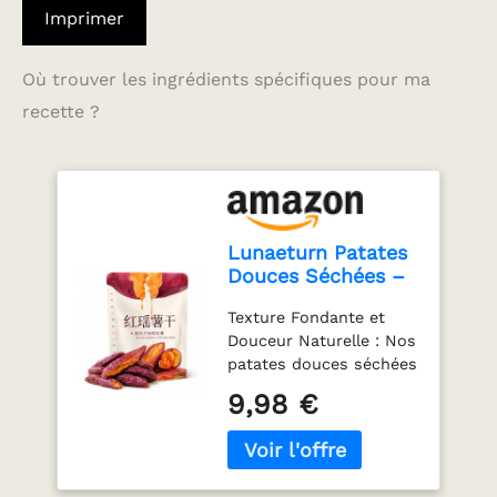
Imprimer
Où trouver les ingrédients spécifiques pour ma
recette ?
Lunaeturn Patates
Douces Séchées –
Snack Naturel et
Texture Fondante et
Tendre Riche en
Douceur Naturelle : Nos
Fibres Sans Sucre
patates douces séchées
Ajouté Format
conservent un cœur
Pratique 250g Idéal
9,98 €
moelleux et une
pour Bureau Voyage
mastication agréable.
Apéro et Collation
Chaque bouchée révèle
Quotidienne
un goût sucré