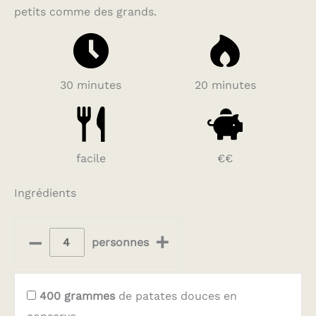
petits comme des grands.
30 minutes
20 minutes
facile
€€
Ingrédients
–
+
personnes
400
grammes
de patates douces en