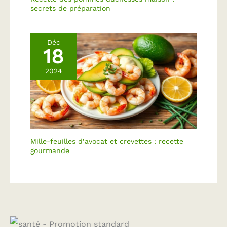
Large application : en
secrets de préparation
plus des pâtes, ces
assiettes à pâtes sont
également très bien
Déc
adaptées pour les
18
salades, les soupes, les
ragoûts et plus encore.
2024
Que ce soit pour un
usage quotidien ou des
occasions spéciales, ils
montrent vos
compétences culinaires
et votre bon goût.
【Polyvalent】Ces bols à
Mille-feuilles d’avocat et crevettes : recette
soupe UNICASA sont
gourmande
sûrs pour le micro-
ondes, le four, le lave-
vaisselle et le
réfrigérateur. Que vous
souhaitiez réchauffer,
cuire ou conserver des
aliments, ils répondent