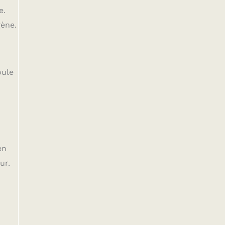
e.
gène.
oule
en
ur.