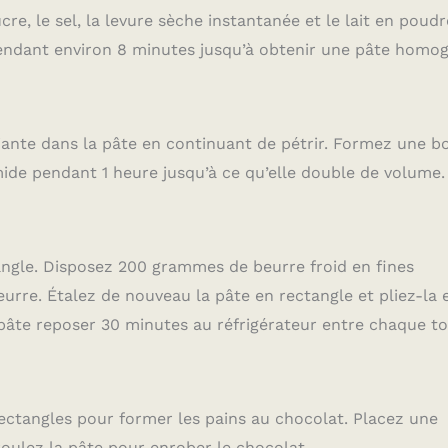
cre, le sel, la levure sèche instantanée et le lait en poudr
pendant environ 8 minutes jusqu’à obtenir une pâte homo
nte dans la pâte en continuant de pétrir. Formez une b
mide pendant 1 heure jusqu’à ce qu’elle double de volume.
ctangle. Disposez 200 grammes de beurre froid en fines
eurre. Étalez de nouveau la pâte en rectangle et pliez-la 
a pâte reposer 30 minutes au réfrigérateur entre chaque to
rectangles pour former les pains au chocolat. Placez une
oulez la pâte pour enrober le chocolat.