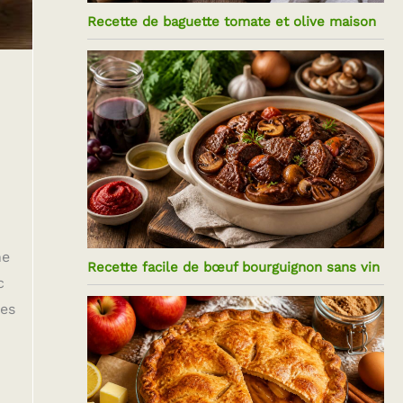
Recette de baguette tomate et olive maison
ne
Recette facile de bœuf bourguignon sans vin
c
res