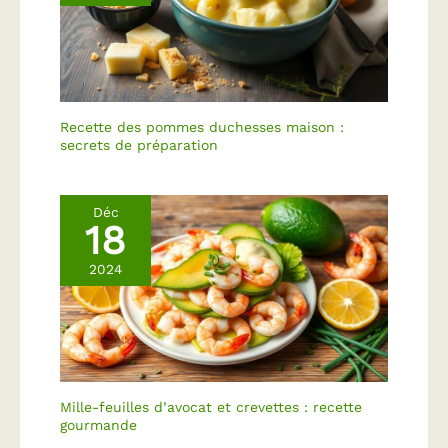
délicat et ferme, et la
trajectoire planétaire
peut être envoyée plus
uniformément à 360
degrés. 【Tête Inclinable
et Design D'apparence】
Recette des pommes duchesses maison :
Le robot culinaire Zuccie
secrets de préparation
avec base lestée et 4
pieds antidérapants est
stable sans glisser même
Déc
18
à grande vitesse. La
conception à tête
2024
inclinée vous permet
d'ajouter facilement des
ingrédients au bol
mélangeur et est facile à
installer et à retirer.
【Excellent Service
Après-Vente】Tous les
Mille-feuilles d’avocat et crevettes : recette
produits Zuccie sont
gourmande
certifiés CE/ROHS. Si