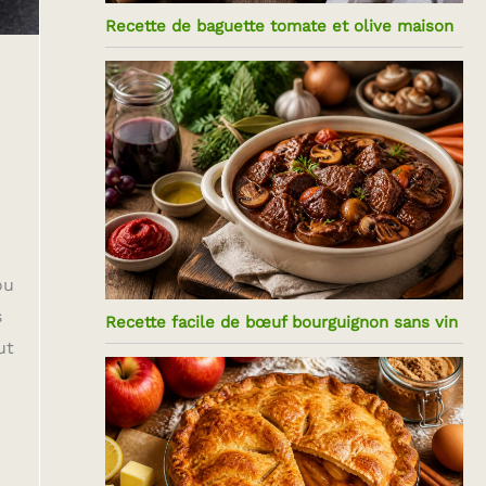
Recette de baguette tomate et olive maison
ou
s
Recette facile de bœuf bourguignon sans vin
ut