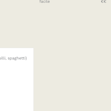
facile
€€
lli, spaghetti)