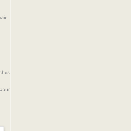
mais
nches
 pour