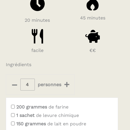
45 minutes
20 minutes
facile
€€
Ingrédients
–
+
personnes
200
grammes
de farine
1
sachet
de levure chimique
150
grammes
de lait en poudre