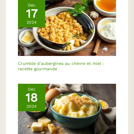
durée de vie et
Déc
17
résistance, tout en
étant facile à nettoyer.
2024
Plateau a fromage
assiette noire en
ardoise naturelle de
haute qualité.
Découvrez l'élégance
intemporelle avec le lot
d' assiettes de
Crumble d’aubergines au chèvre et miel :
présentation planche
recette gourmande
ardoise eGenuss,
parfaites pour sublimer
vos réceptions et
Déc
dîners. Planche
18
charcuterie ardoise,
plateau à fromage,
2024
plaque ardoise,
assiettes et plats de
service apero, sushi.
Conçues avec soin, ces