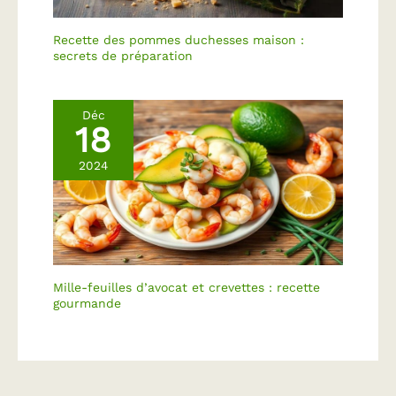
assiettes en ardoise
naturelle apportent une
Recette des pommes duchesses maison :
touche moderne et
secrets de préparation
sophistiquée à votre
service de table. Ardoise
planche formage
Déc
assiette dessert assiette
18
rectangulaire noire
ardoise restaurant
2024
design professionnel
pour mariages, fêtes,
anniversaires, remises
de diplômes.
Mille-feuilles d’avocat et crevettes : recette
gourmande