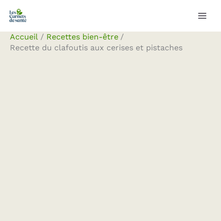
Aller
Rechercher
au
contenu
Accueil
Recettes bien-être
Recette du clafoutis aux cerises et pistaches