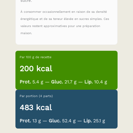
sucré.
À consommer occasionnellement en raison de sa densité
énergétique et de sa teneur élevée en sucres simples. Ces
valeurs restent approximatives pour une préparation
maison.
Par 100 g de recette
200 kcal
Prot.
5.4 g —
Gluc.
21.7 g —
Lip.
10.4 g
Par portion (4 parts)
483 kcal
Prot.
13 g —
Gluc.
52.4 g —
Lip.
25.1 g