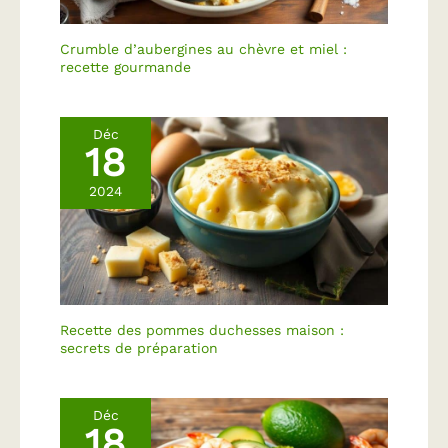
ans et 14 jours de
rétractation sans frais
conformément à la
Crumble d’aubergines au chèvre et miel :
législation française,
recette gourmande
pour un achat sans
risque.
Déc
18
2024
Recette des pommes duchesses maison :
secrets de préparation
Déc
18