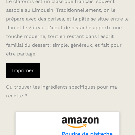
Le clafoutis est un classique français, souvent
associé au Limousin. Traditionnellement, on le
prépare avec des cerises, et la pâte se situe entre le
flan et le gâteau. L’ajout de pistache apporte une
touche moderne, tout en restant dans l’esprit
familial du dessert: simple, généreux, et fait pour
être partagé.
Imprimer
Où trouver les ingrédients spécifiques pour ma
recette ?
Poudre de pistache