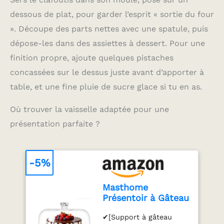
utilisation confortable
dessous de plat, pour garder l’esprit « sortie du four
et un changement
rapide des accessoires.
». Découpe des parts nettes avec une spatule, puis
Compact et pratique
dépose-les dans des assiettes à dessert. Pour une
pour un usage
quotidien : Léger, doté
finition propre, ajoute quelques pistaches
d'un câble de 1 mètre et
concassées sur le dessus juste avant d’apporter à
d'un design compact, ce
table, et une fine pluie de sucre glace si tu en as.
mixeur est facile à
ranger et parfait pour
Où trouver la vaisselle adaptée pour une
toutes vos tâches de
cuisine.
présentation parfaite ?
-5%
Masthome
Présentoir à Gâteau
Sur Pied avec
✔[Support à gâteau
Couvercle, 6in1