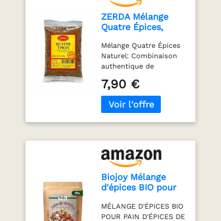
ZERDA Mélange
Quatre Épices,
Mélange Naturel de
Mélange Quatre Épices
Cannelle
Naturel: Combinaison
Gingembre Girofle
authentique de
et Noix de
cannelle, gingembre,
Muscade, 100g
7,90 €
girofle et noix de
muscade pour
rehausser vos plats
avec des saveurs
chaudes et aromatiques
Origine Turque: Épices
de qualité supérieure
provenant de Turquie,
garantissant des
Biojoy Mélange
arômes riches et une
d'épices BIO pour
fraîcheur optimale pour
pain d'épices de
vos préparations
MÉLANGE D'ÉPICES BIO
Nuremberg, 250 g
culinaires 100% Naturel:
POUR PAIN D'ÉPICES DE