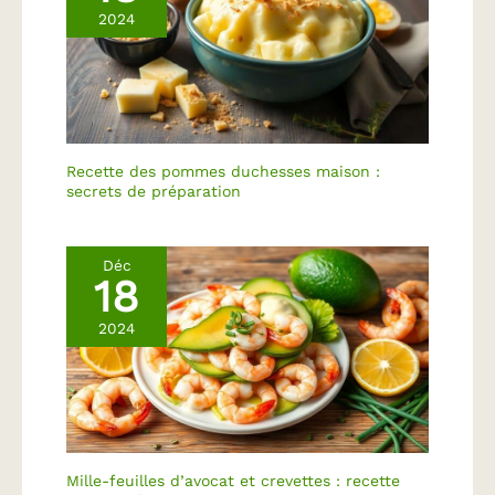
2024
FACILE À NETTOYER -
Le bambou est
naturellement non
poreux et n'absorbe ni
les liquides ni les
odeurs. Il est facile à
nettoyer en le rinçant à
Recette des pommes duchesses maison :
l'eau tiède savonneuse
secrets de préparation
et n'est pas adapté au
lave-vaisselle.
Déc
18
2024
Mille-feuilles d’avocat et crevettes : recette