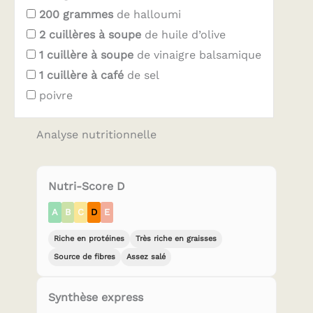
200
grammes
de halloumi
2
cuillères à soupe
de huile d’olive
1
cuillère à soupe
de vinaigre balsamique
1
cuillère à café
de sel
poivre
Analyse nutritionnelle
Nutri-Score D
A
B
C
D
E
Riche en protéines
Très riche en graisses
Source de fibres
Assez salé
Synthèse express