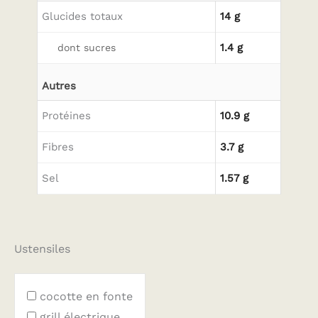
Glucides totaux
14 g
1.4 g
dont sucres
Autres
Protéines
10.9 g
Fibres
3.7 g
Sel
1.57 g
Ustensiles
cocotte en fonte
grill électrique