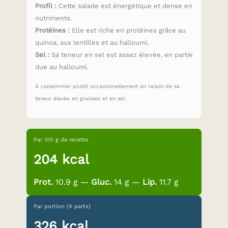
Profil :
Cette salade est énergétique et dense en
nutriments.
Protéines :
Elle est riche en protéines grâce au
quinoa, aux lentilles et au halloumi.
Sel :
Sa teneur en sel est assez élevée, en partie
due au halloumi.
À consommer plutôt occasionnellement en raison de sa
teneur élevée en graisses et en sel.
Par 100 g de recette
204 kcal
Prot.
10.9 g —
Gluc.
14 g —
Lip.
11.7 g
Par portion (4 parts)
326 kcal