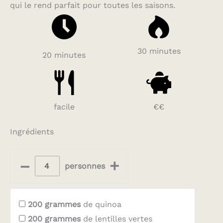
qui le rend parfait pour toutes les saisons.
30 minutes
20 minutes
facile
€€
Ingrédients
–
+
personnes
200
grammes
de quinoa
200
grammes
de lentilles vertes