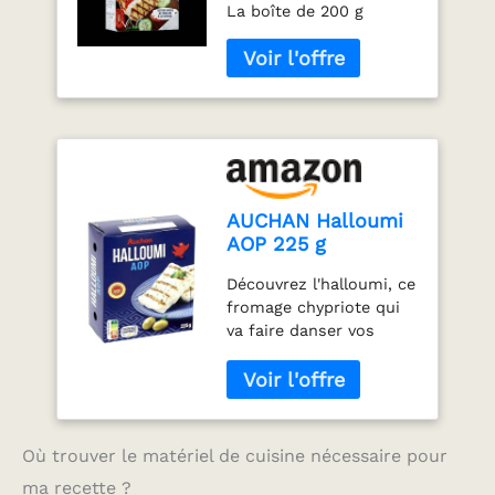
La boîte de 200 g
chypriote - La
boîte de 200 g
AUCHAN Halloumi
AOP 225 g
Découvrez l'halloumi, ce
fromage chypriote qui
va faire danser vos
papilles ! Avec sa
texture unique et sa
capacité à résister à la
chaleur, il est le
compagnon idéal de vos
Où trouver le matériel de cuisine nécessaire pour
barbecues et de vos
ma recette ?
plats ensoleillés.