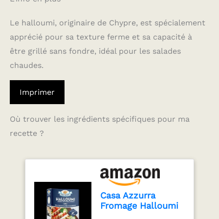
Le halloumi, originaire de Chypre, est spécialement
apprécié pour sa texture ferme et sa capacité à
être grillé sans fondre, idéal pour les salades
chaudes.
Imprimer
Où trouver les ingrédients spécifiques pour ma
recette ?
Casa Azzurra
Fromage Halloumi
traditionnel