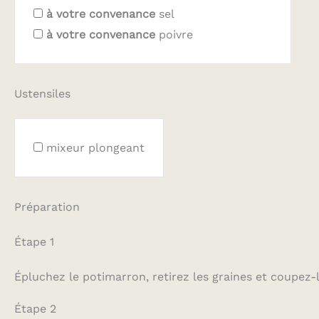
à votre convenance
sel
à votre convenance
poivre
Ustensiles
mixeur plongeant
Préparation
Étape 1
Épluchez le potimarron, retirez les graines et coupez-
Étape 2