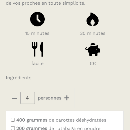
de vos proches en toute simplicité.
15 minutes
30 minutes
facile
€€
Ingrédients
–
+
personnes
400
grammes
de carottes déshydratées
200
grammes
de rutabaga en poudre