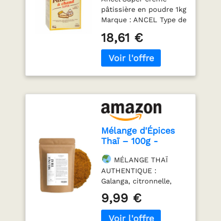
kg
reste moelleuse.
pâtissière en poudre 1kg
Polyvalence: Compatible
Marque : ANCEL Type de
avec la marque Dr.
produit : Agent levant
18,61 €
Oetker et idéale pour
diverses recettes de
pâtisserie. Nouvelle
Formule: Goût moins
sucré pour une saveur
plus équilibrée et
naturelle.
Mélange d'Épices
Thaï – 100g -
Saveurs
MÉLANGE THAÏ
Authentiques de la
AUTHENTIQUE :
Cuisine
Galanga, citronnelle,
Thaïlandaise -
combava, piments et
Notes Épicées,
9,99 €
épices sélectionnées.
Citronnées &
Composition
Parfumées – Idéal