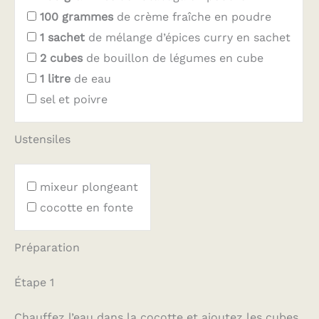
100
grammes
de crème fraîche en poudre
1
sachet
de mélange d’épices curry en sachet
2
cubes
de bouillon de légumes en cube
1
litre
de eau
sel et poivre
Ustensiles
mixeur plongeant
cocotte en fonte
Préparation
Étape 1
Chauffez l’eau dans la cocotte et ajoutez les cubes