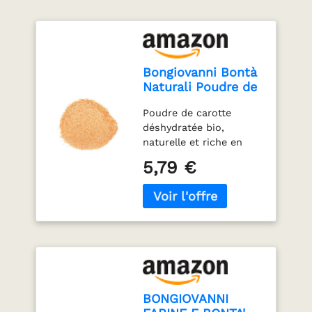
Bongiovanni Bontà
Naturali Poudre de
Carotte
Poudre de carotte
Déshydratée Bio
déshydratée bio,
200 g - Lot de 1
naturelle et riche en
nutriments. Parfaite
5,79 €
pour smoothies,
soupes, sauces et
pâtisserie. Riche en
bêta-carotène,
vitamines et
antioxydants. 100 %
naturelle, biologique et
soigneusement
transformée pour
BONGIOVANNI
préserver les