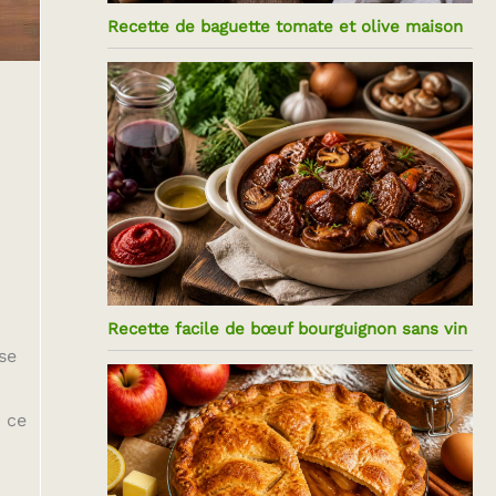
Recette de baguette tomate et olive maison
Recette facile de bœuf bourguignon sans vin
se
r ce