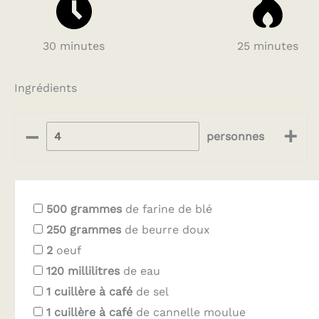
30 minutes
25 minutes
Ingrédients
–
+
personnes
500
grammes
de farine de blé
250
grammes
de beurre doux
2
oeuf
120
millilitres
de eau
1
cuillère à café
de sel
1
cuillère à café
de cannelle moulue