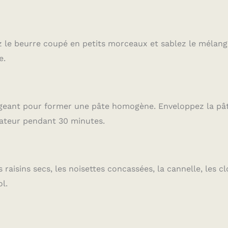
ez le beurre coupé en petits morceaux et sablez le mélan
e.
ngeant pour former une pâte homogène. Enveloppez la pâ
érateur pendant 30 minutes.
aisins secs, les noisettes concassées, la cannelle, les c
l.