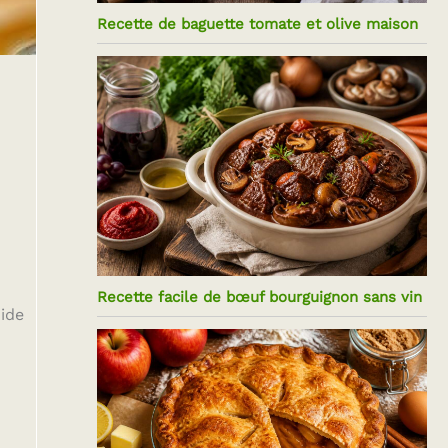
Recette de baguette tomate et olive maison
Recette facile de bœuf bourguignon sans vin
uide