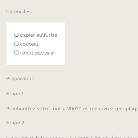
Ustensiles
papier sulfurisé
couteau
robot pâtissier
Préparation
Étape 1
Préchauffez votre four à 200°C et recouvrez une plaqu
Étape 2
Lavez les patates douces et coupez-les en deux dans l