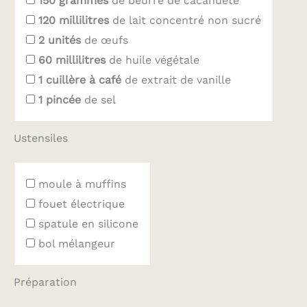
150
grammes
de beurre de cacahuète
120
millilitres
de lait concentré non sucré
2
unités
de œufs
60
millilitres
de huile végétale
1
cuillère à café
de extrait de vanille
1
pincée
de sel
Ustensiles
moule à muffins
fouet électrique
spatule en silicone
bol mélangeur
Préparation