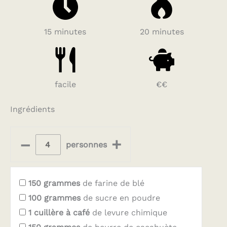
15 minutes
20 minutes
facile
€€
Ingrédients
–
+
personnes
150
grammes
de farine de blé
100
grammes
de sucre en poudre
1
cuillère à café
de levure chimique