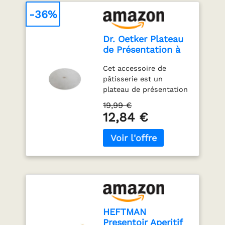
-36%
Dr. Oetker Plateau
de Présentation à
Gâteau en Inox 32
Cet accessoire de
cm
pâtisserie est un
plateau de présentation
pour gâteaux, tartes,
19,99 €
pizzas et autres, il est
12,84 €
idéal pour laisser
refroidir un gâteau, le
transporter, le couper
Le plateau à gâteaux
est rond et entièrement
en acier inoxydable,
extra fin, pour
présenter votre gâteau
ou alors le construire
HEFTMAN
couche par couche et le
Presentoir Aperitif