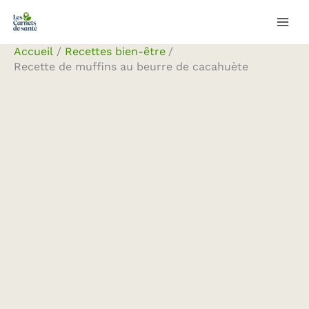
Aller
Rechercher
au
contenu
Accueil
Recettes bien-être
Recette de muffins au beurre de cacahuète