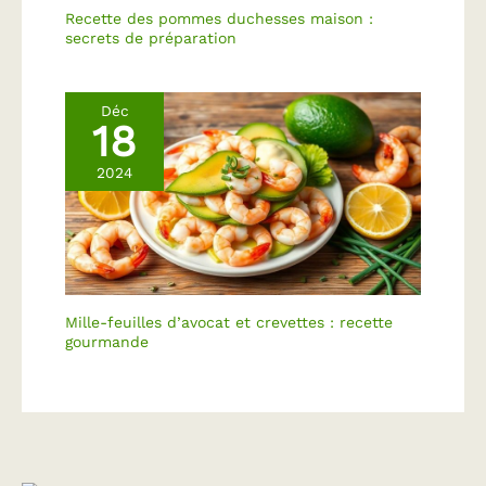
Recette des pommes duchesses maison :
PEU ENCOMBRANTE -
secrets de préparation
Vous êtes à court
d'espace pour votre
prochaine réunion
Déc
sociale ou événement ?
18
Ce presentoir a etage
offre un espace de
2024
service supplémentaire
sans prendre beaucoup
de place
supplémentaire. Les
ardoises peuvent
également être utilisées
sans le support en bois,
Mille-feuilles d’avocat et crevettes : recette
qui se replie facilement.
gourmande
FACILE À NETTOYER ET
À RANGER - Pour
désinfecter ce
1presentoir aperitif, il
est rapide et facile à
essuyer avec de l'eau