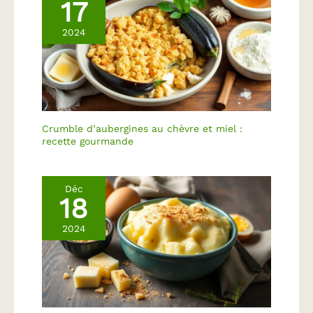
17
% sûre est conçue avec
ustensiles de pâtisserie
une finition ardoise
de haute qualité pour
2024
propre et un cadre en
vous aider à préparer de
bois pour correspondre
délicieuses pâtisseries
à n'importe quel thème
de fête ou style de
décoration. Il s'adapte
parfaitement sur une
table de buffet ou un
Crumble d’aubergines au chèvre et miel :
bar apéritif. MEILLEUR
recette gourmande
PLATEAU DE SERVICE
POUR LES MARIAGES -
Si vous servez des
Déc
cupcakes, des beignets
18
ou d'autres amuse-
gueules à votre mariage,
2024
ce présentoir buffet à 2
étages est un must
have Les invités
peuvent rapidement
attraper une bouchée
pour manger. SOLUTION