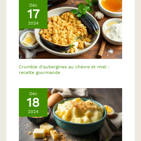
petit déjeuner. Lune de
Déc
17
Miel rassemble des
miels exceptionnels,
2024
produits par des
abeilles en bonne santé
qui vivent dans des
terroirs préservés de
toute pollution. Elles
butinent les plus belles
variétés florales comme
Crumble d’aubergines au chèvre et miel :
celle que vous vous
recette gourmande
apprêtez à déguster. Le
petit plus ? Tous les
miels Lune de Miel sont
Déc
garantis 100% purs et
18
naturels. Du miel et
puis c'est tout ! Miel
2024
liquide et équilibré
Notes fruitées et
chaudes Coffret de 120
coupelles de 20g Des