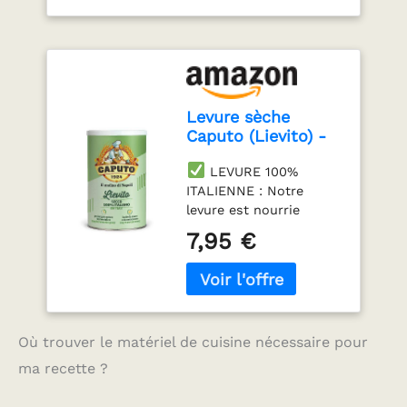
Levure sèche
Caputo (Lievito) -
Pot hermétique et
LEVURE 100%
refermable de 100
ITALIENNE : Notre
grammes - La
levure est nourrie
levure N°1 en Italie
uniquement avec des
! idéale pour les
7,95 €
ingrédients naturels en
pizzas
provenance d'Italie. Elle
traditionnelles et
convient à tous les
les fermentations
types de levées et est
longues durées
également parfait pour
Où trouver le matériel de cuisine nécessaire pour
les préparations sans
gluten.
QUALITÉ
ma recette ?
SUPÉRIEURE POUR UN
RÉSULTAT OPTIMAL : La