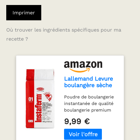
Imprimer
Où trouver les ingrédients spécifiques pour ma
recette ?
Lallemand Levure
boulangère sèche
instantanée (500 g)
Poudre de boulangerie
instantanée de qualité
boulangerie premium
ajouter directement à la
9,99 €
pâte sans dissoudre
Végétalien sans gluten,
sans soja halal, casher