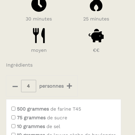
30 minutes
25 minutes
moyen
€€
Ingrédients
–
+
personnes
500
grammes
de farine T45
75
grammes
de sucre
10
grammes
de sel