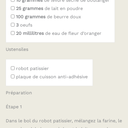
10
grammes
de levure sèche de boulanger
25
grammes
de lait en poudre
100
grammes
de beurre doux
3
oeufs
20
millilitres
de eau de fleur d’oranger
Ustensiles
robot patissier
plaque de cuisson anti-adhésive
Préparation
Étape 1
Dans le bol du robot patissier, mélangez la farine, le