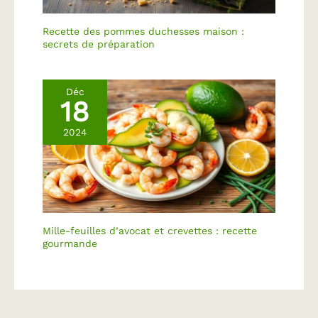
miels naturels et
récoltés sur des terroirs
Recette des pommes duchesses maison :
préservés Marque
secrets de préparation
responsable, engagée
dans la protection des
abeilles et dans la
Déc
préservation de la
18
nature
2024
Mille-feuilles d’avocat et crevettes : recette
gourmande