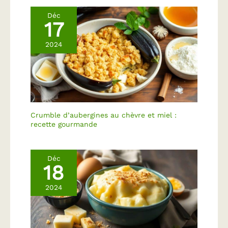
Déc
17
2024
Crumble d’aubergines au chèvre et miel :
recette gourmande
Déc
18
2024